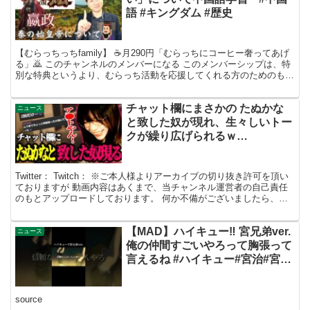
語 #キングダム #歴史
【むらっちっちfamily】 ☕️月290円「むらっちにコーヒー奢ってあげ
る」🙇 このチャンネルのメンバーになる このメンバーシップは、特
別な特典というより、むらっち活動を応援してくれる方のためのもの
です！ 普段の動画はこれまで通り無料で出...
チャット欄にまさかの たぬかな
ニュース
と致した奴が現れ、生々しいトー
クが繰り広げられるｗ
【2023/03/06】
Twitter： Twitch： ※ご本人様よりアーカイブの切り抜き許可を頂い
ておりますが 動画内容はあくまで、当チャンネル運営者の自己責任
のもとアップロードしております。 何か不備がございましたら、お
手数ですが下記アドレスまでご連絡くださ...
【MAD】ハイキュー‼︎ 宮兄弟ver.
ニュース
俺の仲間すごいやろって胸張って
言えるね #ハイキュー#宮治#宮侑
#宮兄弟#映画#mad#アニメmad#
クレぱり#shorts#名言#名シーン
source