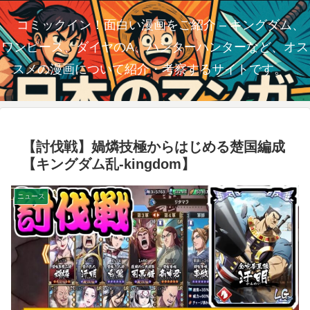
コミックイン！面白い漫画をご紹介 – キングダム、
ワンピース、ダイヤのA、ハンターハンターなど、オス
スメの漫画について紹介・考察するサイトです。
【討伐戦】媧燐技極からはじめる楚国編成
【キングダム乱-kingdom】
ニュース