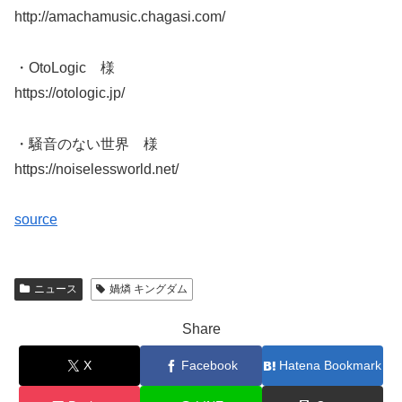
http://amachamusic.chagasi.com/
・OtoLogic 様
https://otologic.jp/
・騒音のない世界 様
https://noiselessworld.net/
source
ニュース
媧燐 キングダム
Share
X
Facebook
Hatena Bookmark