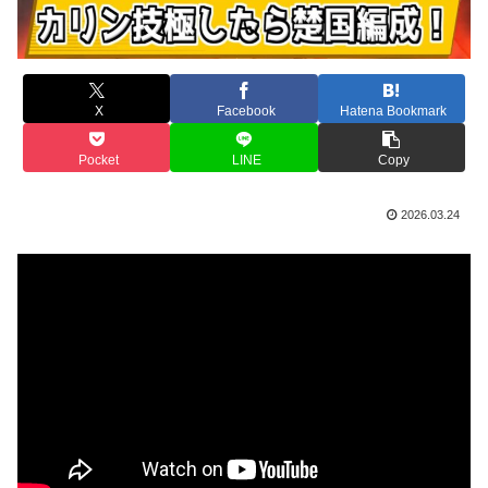
X
Facebook
Hatena Bookmark
Pocket
LINE
Copy
2026.03.24