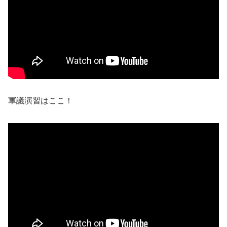
軍議演習はここ！