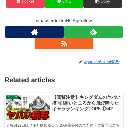
Pocket
LINE
Copy
wpauser6oUmHCBqFollow
wpauser6oUmHCBq
Related articles
【閲覧注意】キングダムのヤバい
ニュース
描写!!高いところから飛び降りた
キャラランキングTOP5【842話
ネタバレ考察 843話ネタバレ考
察】
☆毎月22日はリキと飲める日☆ BAR函谷関のご予約・ご質問はこち