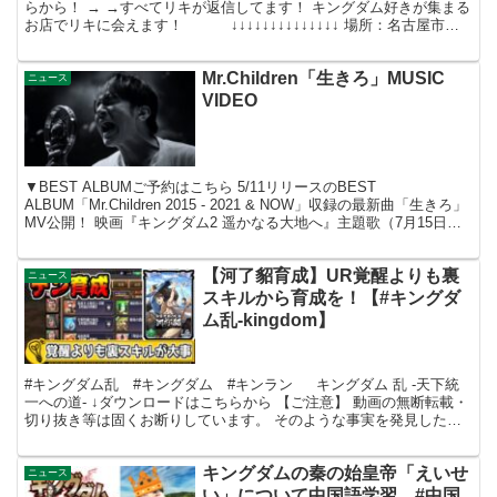
らから！ → →すべてリキが返信してます！ キングダム好きが集まる
お店でリキに会えます！ ↓↓↓↓↓↓↓↓↓↓↓↓↓↓ 場所：名古屋市中
区栄4丁目4-4 栄メッツビル ...
Mr.Children「生きろ」MUSIC
ニュース
VIDEO
▼BEST ALBUMご予約はこちら 5/11リリースのBEST
ALBUM「Mr.Children 2015 - 2021 & NOW」収録の最新曲「生きろ」
MV公開！ 映画『キングダム2 遥かなる大地へ』主題歌（7月15日公
開） 本楽曲...
【河了貂育成】UR覚醒よりも裏
ニュース
スキルから育成を！【#キングダ
ム乱-kingdom】
#キングダム乱 #キングダム #キンラン キングダム 乱 -天下統
一への道- ↓ダウンロードはこちらから 【ご注意】 動画の無断転載・
切り抜き等は固くお断りしています。 そのような事実を発見した場
合には、厳しく対処させていただきます。 ...
キングダムの秦の始皇帝「えいせ
ニュース
い」について中国語学習 #中国