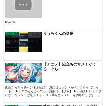
hololive.
りうらくんの身長
アーカイブ
【アニメ】旅立ちのサメ！がう
アーカイブ
る・ぐら！
面白かったらチャンネル登録！ 感想はコメントか #ホロぐら でツイ
ート！ ▶︎ホロのぐらふぃてぃ 【前回】 【次回】 ▶出演タレント▷ 気
になるタレントは是非チャンネル登録とフォローをお願いします！
【がうる・ぐら】 【一伊那尓栖】 【小鳥...