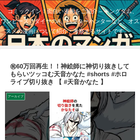
コミックイン！面白い漫画をご紹介 – キングダム、
ワンピース、ダイヤのA、ハンターハンターなど、オス
スメの漫画について紹介・考察するサイトです。
㊗️60万回再生！！神絵師に神切り抜きして
もらいツッコむ天音かなた #shorts #ホロ
ライブ切り抜き 【 #天音かなた 】
アーカイブ