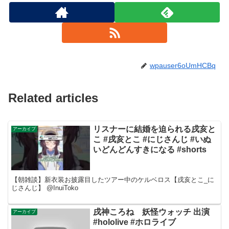
wpauser6oUmHCBq
Related articles
リスナーに結婚を迫られる戌亥と
アーカイブ
こ #戌亥とこ #にじさんじ #いぬ
いどんどんすきになる #shorts
【朝雑談】新衣装お披露目したツアー中のケルベロス【戌亥とこ_に
じさんじ】 @InuiToko
戌神ころね 妖怪ウォッチ 出演
アーカイブ
#hololive #ホロライブ