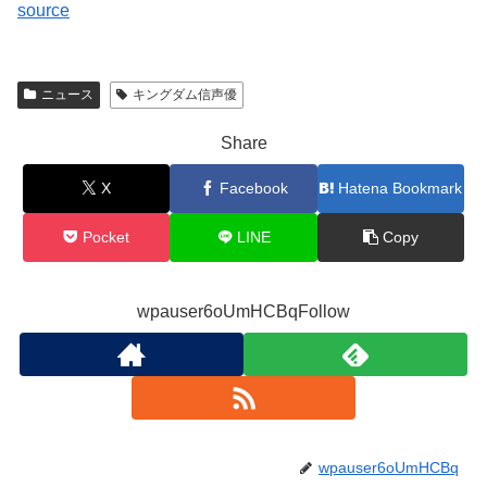
source
ニュース
キングダム信声優
Share
X
Facebook
Hatena Bookmark
Pocket
LINE
Copy
wpauser6oUmHCBqFollow
wpauser6oUmHCBq