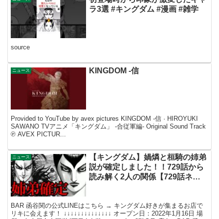
ラ3選 #キングダム #漫画 #雑学
source
KINGDOM -信
ニュース
Provided to YouTube by avex pictures KINGDOM -信 · HIROYUKI
SAWANO TVアニメ「キングダム」 -合従軍編- Original Sound Track
℗ AVEX PICTUR...
【キングダム】媧燐と桓騎の姉弟
ニュース
説が確定しました！！729話から
読み解く2人の関係【729話ネタ
バレ考察 730話ネタバレ考察】
BAR 函谷関の公式LINEはこちら → キングダム好きが集まるお店で
リキに会えます！ ↓↓↓↓↓↓↓↓↓↓↓↓↓↓ オープン日：2022年1月16日 場