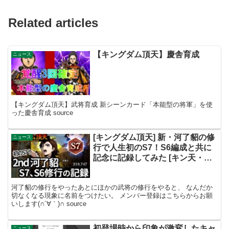
Related articles
【キングダム頂天】慶舎育成
ニュース
【キングダム頂天】武将育成 新シーンカード「本能型の将軍」を使
った慶舎育成 source
[キングダム頂天] 新・河了貂の修
ニュース
行で人生初のS7！S6編成と共に
記念に記録してみた [キン天・い
ただき実況]
河了貂の修行をやったあとにほかの武将の修行をやると、 なんだか
切なくなる現象に名前をつけたい。 メンバー登録はこちらからお願
いします(∩´∀｀)∩ source
初登場時から印象が激変したキャ
ニュース