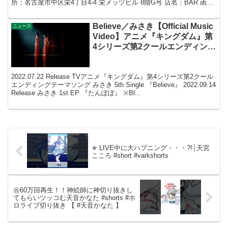
所：名古屋市中区栄4丁目4-4 栄メッツビル 8階G号 店名：BAR 函谷
関 営業時間...
Believe／みさき【Official Music
ニュース
Video】アニメ『キングダム』第
4シリーズ第2クールエンディング
テーマソング
2022.07.22 Release TVアニメ『キングダム』第4シリーズ第2クール
エンディングテーマソング みさき 5th Single 『Believe』 2022.09.14
Release みさき 1st EP 『たんぽぽ』 ※Bl...
✯ LIVE中に大ハプニング・・・?!┊天宮
こころ #short #varkshorts
㊗️60万回再生！！神絵師に神切り抜きし
てもらいツッコむ天音かなた #shorts #ホ
ロライブ切り抜き 【 #天音かなた 】