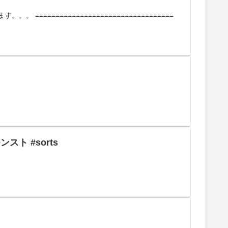
================================
ト #sorts