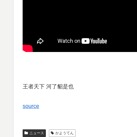
王者天下 河了貂是也
source
ニュース
かようてん