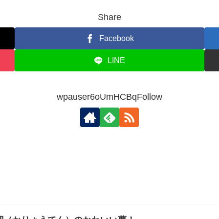
Share
Facebook
LINE
wpauser6oUmHCBqFollow