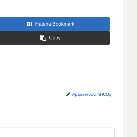
Hatena Bookmark
Copy
wpauser6oUmHCBq