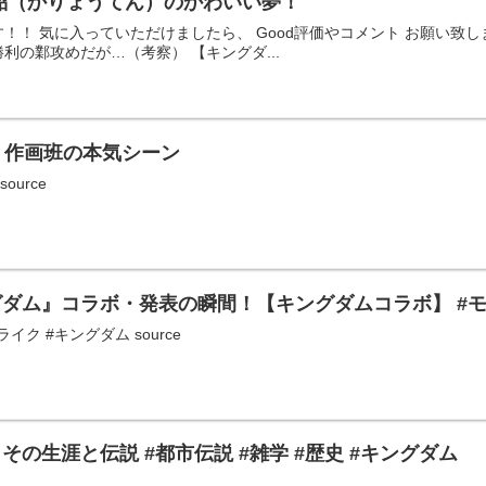
貂（かりょうてん）のかわいい夢！
気に入っていただけましたら、 Good評価やコメント お願い致します。。。 ==
利の鄴攻めだが…（考察） 【キングダ...
 作画班の本気シーン
ource
ム』コラボ・発表の瞬間！【キングダムコラボ】 #モンス
イク #キングダム source
の生涯と伝説 #都市伝説 #雑学 #歴史 #キングダム