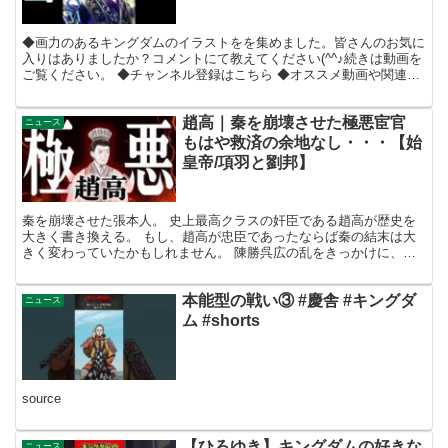
◆画力のあるキングダムのイラストをを集めました。皆さんのお気に
入りはありましたか？コメントにて教えてください(^^♪続きは動画を
ご覧ください。 ◆チャンネル登録はこちら ◆オススメ動画や関連動
画はこちら ●【イラストチャレンジ】30秒 3分...
趙高｜秦を崩壊させた極悪宦官
ニュース
もはや救済の余地なし・・・【始
皇帝/項羽と劉邦】
秦を崩壊させた張本人。 史上最高クラスの奸臣である趙高が歴史を
大きく書き換える。 もし、趙高が忠臣であったならば秦の結末は大
きく変わっていたかもしれません。 陳勝呉広の乱をきっかけに、秦
は崩壊の一途をたどっていくことになります。 【関連動画...
本能型の戦い③ #慶舎 #キングダ
ニュース
ム #shorts
source
【ひろゆき】キングダムの好きな
ニュース