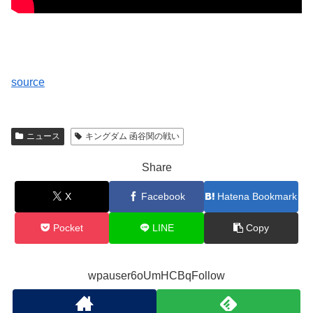
source
ニュース
キングダム 函谷関の戦い
Share
X
Facebook
Hatena Bookmark
Pocket
LINE
Copy
wpauser6oUmHCBqFollow