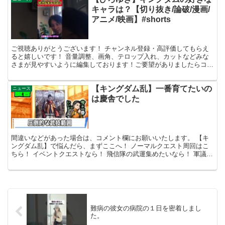
キャラは？【切り抜き/論破/漫画/
アニメ/映画】#shorts
ご視聴ありがとうございます！ チャンネル登録・高評価してもらえ
ると嬉しいです！ 音量調整、画角、テロップ入れ、カットなどみな
さまが見やすいように編集しております！ご要望がありましたらコメ
ント欄へお願いいたします！ 【ひろゆき】 ・Youtu...
【キングダム乱】一番育てたいの
ニュース
は慶舎でした
間違いなどがあった場合は、コメント欄にお願いいたします。 【キ
ングダム乱】で悩んだら、まずここへ！ ノーマルクエスト周回はこ
ちら！ イベントクエストなら！ 飛信隊の武運集めたいなら！ 軍議演
習はここ！ Twitter、lobiに様々な情報を...
難病の彼女の病院の１日を密着しまし
た。