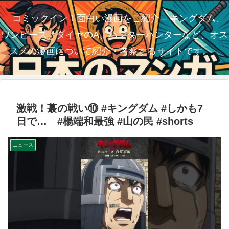
コミックイン！面白い漫画をご紹介 – キングダム、
ワンピース、ダイヤのA、ハンターハンターなど、オス
スメの漫画について紹介・考察するサイトです。
激戦！蕞の戦い⑩ #キングダム #しかも7
日で… #楊端和最強 #山の民 #shorts
ニュース