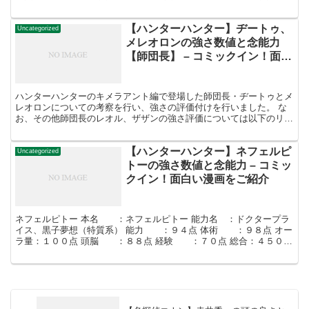
の評価です。 キルアは世界最強の殺し屋一家...
【ハンターハンター】ヂートゥ、
Uncategorized
メレオロンの強さ数値と念能力
【師団長】 – コミックイン！面白
い漫画をご紹介
ハンターハンターのキメラアント編で登場した師団長・ヂートゥとメ
レオロンについての考察を行い、強さの評価付けを行いました。 な
お、その他師団長のレオル、ザザンの強さ評価については以下のリン
クをご参照ください。 【ハンターハンター】レオル、ザザ...
【ハンターハンター】ネフェルピ
Uncategorized
トーの強さ数値と念能力 – コミッ
クイン！面白い漫画をご紹介
ネフェルピトー 本名 ：ネフェルピトー 能力名 ：ドクタープラ
イス、黒子夢想（特質系） 能力 ：９４点 体術 ：９８点 オー
ラ量：１００点 頭脳 ：８８点 経験 ：７０点 総合：４５０
点 ※１～３２巻時点までの評価です。 ネ...