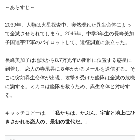
～あらすじ～
2039年、人類は火星探査中、突然現れた異生命体によっ
て全滅させられてしまう。2046年、中学3年生の長峰美加
子国連宇宙軍のパイロットして、遠征調査に旅立った。
長峰美加子は地球から8.7万光年の距離に位置する惑星に
到着し、恋人の寺尾昇に８年かかるメールを送信する。そ
こに突如異生命体が出現、攻撃を受けた艦隊は全滅の危機
に瀕する。ミカコは艦隊を救うため、異生命体と対峙す
る。
キャッチコピーは、「
私たちは、たぶん、宇宙と地上にひ
きさかれる恋人の、最初の世代だ。
」