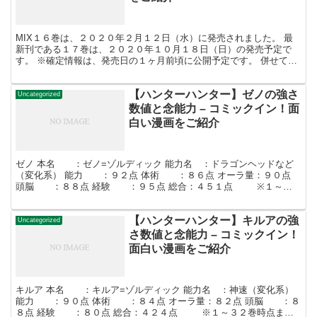
MIX１６巻は、２０２０年２月１２日（水）に発売されました。 最
新刊である１７巻は、２０２０年１０月１８日（日）の発売予定で
す。 ※確定情報は、発売日の１ヶ月前頃に公開予定です。 併せて読
みたい ・最高傑作はどの作品？あだち充漫画人気ランキ...
【ハンターハンター】ゼノの強さ
Uncategorized
数値と念能力 – コミックイン！面
白い漫画をご紹介
ゼノ 本名 ：ゼノ=ゾルディック 能力名 ：ドラゴンヘッドなど
（変化系） 能力 ：９２点 体術 ：８６点 オーラ量：９０点
頭脳 ：８８点 経験 ：９５点 総合：４５１点 ※１～３
２巻時点までの評価です。 ゼノはゾルディック...
【ハンターハンター】キルアの強
Uncategorized
さ数値と念能力 – コミックイン！
面白い漫画をご紹介
キルア 本名 ：キルア=ゾルディック 能力名 ：神速（変化系）
能力 ：９０点 体術 ：８４点 オーラ量：８２点 頭脳 ：８
８点 経験 ：８０点 総合：４２４点 ※１～３２巻時点まで