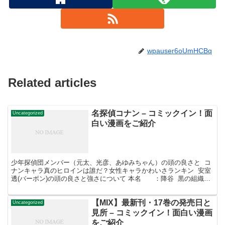
wpauser6oUmHCBq
Related articles
名探偵コナン – コミックイン！面
Uncategorized
白い漫画をご紹介
少年探偵団メンバー（元太、光彦、あゆみちゃん）の頭の良さと コ
ナンキャラ真のヒロインは誰だ？女性キャラかわいさランキン 安室
透(バーボン)の頭の良さと強さについて 本名 ：降谷 黒の組織
（黒ずくめ）のラムの正体についての考察 本記...
【MIX】最新刊・17巻の発売日と
Uncategorized
見所 – コミックイン！面白い漫画
をご紹介