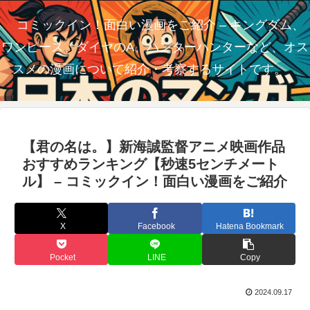
コミックイン！面白い漫画をご紹介 – キングダム、
ワンピース、ダイヤのA、ハンターハンターなど、オス
スメの漫画について紹介・考察するサイトです。
【君の名は。】新海誠監督アニメ映画作品
おすすめランキング【秒速5センチメート
ル】 – コミックイン！面白い漫画をご紹介
X
Facebook
Hatena Bookmark
Pocket
LINE
Copy
2024.09.17