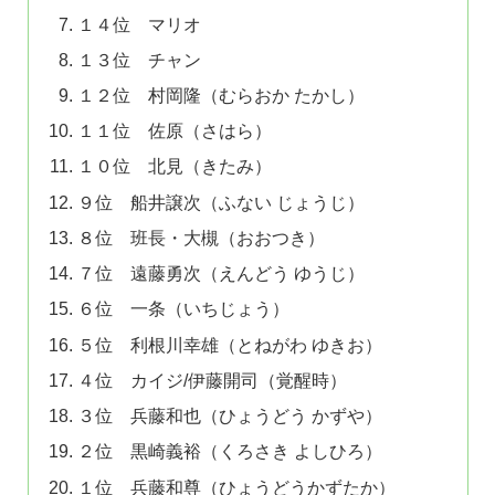
１４位 マリオ
１３位 チャン
１２位 村岡隆（むらおか たかし）
１１位 佐原（さはら）
１０位 北見（きたみ）
９位 船井譲次（ふない じょうじ）
８位 班長・大槻（おおつき）
７位 遠藤勇次（えんどう ゆうじ）
６位 一条（いちじょう）
５位 利根川幸雄（とねがわ ゆきお）
４位 カイジ/伊藤開司（覚醒時）
３位 兵藤和也（ひょうどう かずや）
２位 黒崎義裕（くろさき よしひろ）
１位 兵藤和尊（ひょうどうかずたか）