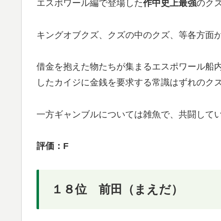
エスポワール編で登場した
作中史上最強
のク
キングオブクズ、クズの中のクズ、等各方面
借金を抱えた物たちが集まるエスポワール船
したカイジに金銭を要求する常識はずれのク
一方ギャンブルについては雑魚で、共闘して
評価：F
１８位 前田（まえだ）