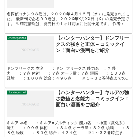
名探偵コナン９８巻は、２０２０年４月１５日（水）に発売されまし
た。 最新刊である９９巻は、２０２X年X月XX日（X）の発売予定で
す。 ※確定情報は、発売日の１ヶ月前頃に公開予定です。 作者：青
山剛昌 出版社：小学館 掲載紙：週間少年サンデー...
【ハンターハンター】ドンフリー
Uncategorized
クスの強さと正体 – コミックイ
ン！面白い漫画をご紹介
ドンフリークス 本名 ：ドン=フリークス 能力名 ：？ 能
力 ：？点 体術 ：？点 オーラ量：？点 頭脳 ：１００点
経験 ：１００点 総合：４９６点 ※１～３２巻時点までの評
価です。 ドンフリークスとは、フリークス族の遠い...
【ハンターハンター】キルアの強
Uncategorized
さ数値と念能力 – コミックイン！
面白い漫画をご紹介
キルア 本名 ：キルア=ゾルディック 能力名 ：神速（変化系）
能力 ：９０点 体術 ：８４点 オーラ量：８２点 頭脳 ：８
８点 経験 ：８０点 総合：４２４点 ※１～３２巻時点まで