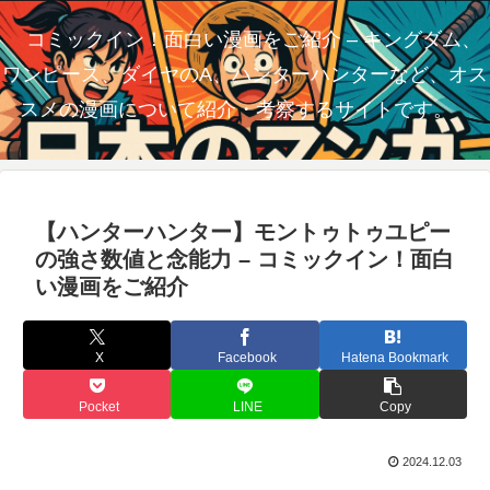
コミックイン！面白い漫画をご紹介 – キングダム、
ワンピース、ダイヤのA、ハンターハンターなど、オス
スメの漫画について紹介・考察するサイトです。
【ハンターハンター】モントゥトゥユピー
の強さ数値と念能力 – コミックイン！面白
い漫画をご紹介
X
Facebook
Hatena Bookmark
Pocket
LINE
Copy
2024.12.03