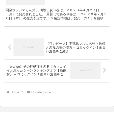
ン！面白い漫画をご紹介
闇金ウシジマくん外伝 肉蝮伝説８巻は、２０２０年４月２７日
（月）に発売されました。 最新刊である９巻は、 ２０２０年７月３
０日（木） の発売予定です。 ※確定情報は、発売日の１ヶ月前頃に
公開予定です。 作者：真鍋昌平、速戸ゆう 出版社：小学...
【ワンピース】不死鳥マルコの強さ数値
と悪魔の実の能力 – コミックイン！面白
い漫画をご紹介
【orange】その行動凄すぎる！カッコイ
イと思ったシーンランキング１０【画像
付】 – コミックイン！面白い漫画をご紹
介
Home
Uncategorized