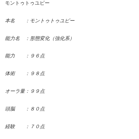
モントゥトゥユピー
本名 ：モントゥトゥユピー
能力名 ：形態変化（強化系）
能力 ：９６点
体術 ：９８点
オーラ量：９９点
頭脳 ：８０点
経験 ：７０点