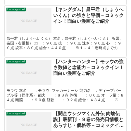
の評価です。 キルアは世界最強の殺し屋一家...
【キングダム】昌平君（しょうへ
Uncategorized
いくん）の強さと評価 – コミック
イン！面白い漫画をご紹介
昌平君（しょうへいくん） 本名：昌平君（しょうへいくん） 所属：
秦国（右丞相） 力 ：９０点 技 ：９０点 速さ：９０点 心 ：９
０点 統率：８０点 総合：４４０点 ※１～４１巻時点までの評
価です。 昌平君（しょうへいくん）は秦国の軍...
【ハンターハンター】モラウの強
Uncategorized
さ数値と念能力 – コミックイン！
面白い漫画をご紹介
モラウ 本名 ：モラウ=マッカーナーシ 能力名 ：ディープパー
プル等（操作系） 能力 ：８８点 体術 ：８０点 オーラ量：８
４点 頭脳 ：９０点 経験 ：９２点 総合：４３４点 ※１
～３２巻時点までの評価です。 モラウはシン...
【闇金ウシジマくん外伝 肉蝮伝
Uncategorized
説】最新刊・９巻の発売日情報と
あらすじ・価格等 – コミックイ