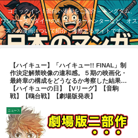
コミックイン！面白い漫画をご紹介 – キングダム、
ワンピース、ダイヤのA、ハンターハンターなど、オス
スメの漫画について紹介・考察するサイトです。
【ハイキュー】「ハイキュー!! FINAL」制
作決定解禁映像の違和感。５期の映画化・
最終章の構成をどうなるか考察した結果…
【ハイキューの日】【Vリーグ】【音駒
戦】【鴎台戦】【劇場版発表】
ニュース