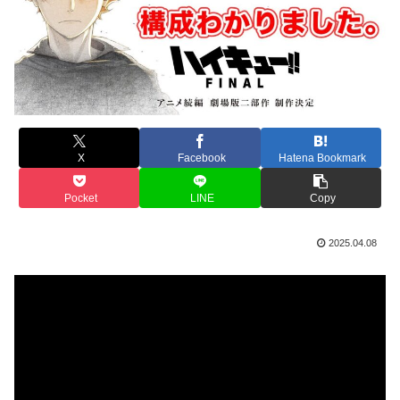
X
Facebook
Hatena Bookmark
Pocket
LINE
Copy
2025.04.08