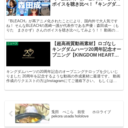
ボイスを聴き比べ！『キングダ
ム』の信 や『ONE PIECE』のマ
ルコのボイスと比べてみよう【名
『BLEACH』が再アニメ化されたことにより、国内外で大人気です
言・セリフ】
ね！ そんなBLEACHの黒崎一護が代表作である声優：森田成一（も
りた まさかず）さんのボイスを聴き比べしてみよう！！ 動画のボ
イスは「VoiStock.com」にアップロード...
【超高画質動画素材】ロゴなし
ニュース
キングダムハーツ20周年記念オー
プニング【KINGDOM HEARTS
シリーズ ロゴなし】
キングダムハーツの20周年記念のオープニングテロップを少しいじ
りました 20周年を記念するような動画の作成素材に最適です。 動画
作成のリクエストの方はInstagramにてご連絡下さい。 もしくは
「white_nekolion」で検索可能で...
兎田 ぺこら 前世 ホロライブ
pekora usada hololove