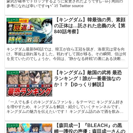
蒙武が確率でドロップするように変更されたようです(｡-`ω-) 周回の
参考になれば幸いです○┓ﾍﾟｺﾘ Twitter source
【キングダム】韓最強の男、素顔
ニュース
の正体は…託された忠義の火【第
840話考察】
キングダム最新840話では、韓王が自ら王冠を脱ぎ、洛亜完は背を向
け、寧姫は崩れ落ちました。戦わずして国が移る。その瞬間、信は何
を見ていたのでしょうか。今回は、“静かなる終戦”の裏にある決断と
譲渡の物語に迫ります。今回は、そんなキングダム最新...
【キングダム】敵国の武将 最恐
ニュース
ランキング！誰が一番最強なの
か！？【ゆっくり解説】
「一人でも多くのキングダムファンを」をテーマに キングダム好き
を増やすため、キングダムを解説・紹介していくチャンネルです。
キングダムの魅力を伝えたいです！ キングダム話のみで酒を飲みな
がら語り合うラジオ生放送もしていきたいと思っていますの...
【森田成一】『BLEACH』の黒
ニュース
崎一護役の声優：森田成一さんの