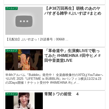
【🎉38万回再生】胡桃 のあのヤ
アーカイブ
バすぎる雑学 #ぶいすぽ #まとめ
【元配信】ぶいすぽっ！許諾番号：00668 ...
「革命道中」生演奏LIVEで歌っ
アーカイブ
てみた #HIMEHINA #田中ヒメ #
田中音楽堂LIVE
🌸4thアルバム『Bubblin』発売中！ 全楽曲映像付のXFDはYouTubeへ
🫧LIVE 2025『LIFETIME is BUBBLIN』inパシフィコ横浜11/22＆23
の2Days開催！チケット受付中 #HIMEHINA #ヒメ...
常闇トワの前世 ４
アーカイブ