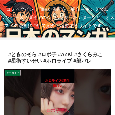
コミックイン！面白い漫画をご紹介 – キングダム、
ワンピース、ダイヤのA、ハンターハンターなど、オス
スメの漫画について紹介・考察するサイトです。
#ときのそら #ロボ子 #AZKi #さくらみこ
#星街すいせい #ホロライブ #顔バレ
アーカイブ