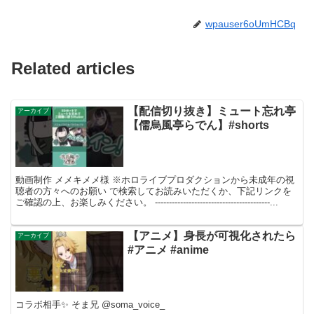
wpauser6oUmHCBq
Related articles
【配信切り抜き】ミュート忘れ亭
アーカイブ
【儒烏風亭らでん】#shorts
動画制作 メメキメメ様 ※ホロライブプロダクションから未成年の視
聴者の方々へのお願い で検索してお読みいただくか、下記リンクを
ご確認の上、お楽しみください。 -----------------------------------------...
【アニメ】身長が可視化されたら
アーカイブ
#アニメ #anime
コラボ相手✨️ そま兄 @soma_voice_