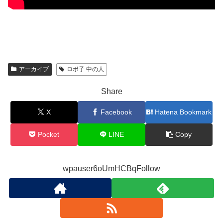
アーカイブ
ロボ子 中の人
Share
X
Facebook
Hatena Bookmark
Pocket
LINE
Copy
wpauser6oUmHCBqFollow