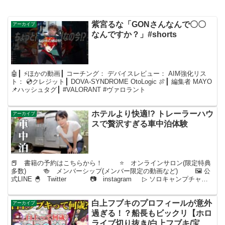
紫宮るな「GONさんなんで〇〇
アーカイブ
なんですか？」#shorts
🤖┃ ⚡ほかの動画┃ コーチング： デバイスレビュー： AIM強化リス
ト： 💿クレジット┃ DOVA-SYNDROME OtoLogic 🍖┃ 編集者 MAYO
📌ハッシュタグ┃ #VALORANT #ヴァロラント
ホテルより快適!? トレーラーハウ
アーカイブ
スで贅沢すぎる車中泊体験
📕 書籍の予約はこちらから！ ⭐️ オンラインサロン(限定特典
多数) 🍻 メンバーシップ(メンバー限定の動画など) 🖼️ 公
式LINE 🐣 Twitter 📷 instagram ▷ ソロキャンプチャン
ネル ♪...
白上フブキのプロフィールが意外
アーカイブ
過ぎる！？船長もビックリ【ホロ
ライブ切り抜き/白上フブキ/宝鐘