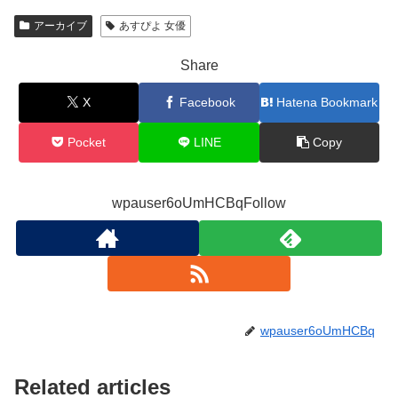
アーカイブ
あすぴよ 女優
Share
X
Facebook
Hatena Bookmark
Pocket
LINE
Copy
wpauser6oUmHCBqFollow
wpauser6oUmHCBq
Related articles