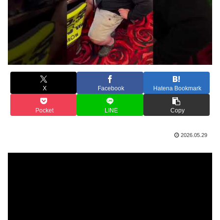
X
Facebook
Hatena Bookmark
Pocket
LINE
Copy
2026.05.29