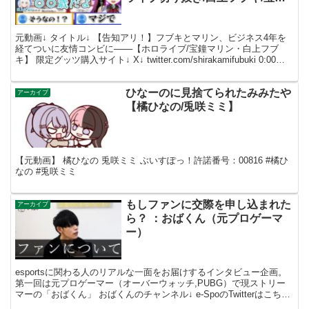
マリン】
元動画↓ タイトル↓ 【告知アリ！】フブキとマリン、ビジネス4年を
経てついに友情コンビに───【ホロライブ/宝鐘マリン・白上フブ
キ】 限定グッツ購入サイト↓ X↓ twitter.com/shirakamifubuki 0:00
ルール説明...
ひなーのに見捨てられたみみたや
アーカイブ
【橘ひなの/兎咲ミミ】
【元動画】 橘ひなの 兎咲ミミ ぶいすぽっ！許諾番号：00816 #橘ひ
なの #兎咲ミミ
もしファンに交際を申し込まれた
アーカイブ
ら？ ：おばくん（元プロゲーマ
ー）
esportsに関わる人のリアルな一面をお届けするインタビュー企画。
第一回は元プロゲーマー（オーバーウォッチ,PUBG）で現ストリー
マーの「おばくん」 おばくんのチャンネル↓ e-SpoのTwitterはこちら
↓