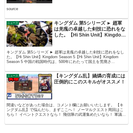
source
キングダム 第5シリーズ ► 趙軍
ニュース
は羌瘣の卓越した剣技に恐れをな
した。【Hi Shin Unit】Kingdom
Season 5【Hi Shin Unit】
Kingdom Season 5
キングダム 第5シリーズ ► 趙軍は羌瘣の卓越した剣技に恐れをなし
た。【Hi Shin Unit】Kingdom Season 5【Hi Shin Unit】Kingdom
Season 5 中国の戦国時代は、500年にわたって国土を荒廃さ...
【キングダム乱】媧燐の育成には
ニュース
圧倒的にこのスキルがオススメ！
間違いなどがあった場合は、コメント欄にお願いいたします。 【キ
ングダム乱】で悩んだら、まずここへ！ ノーマルクエスト周回はこ
ちら！ イベントクエストなら！ 飛信隊の武運集めたいなら！ 軍議演
習はここ！ Twitter、lobiに様々な情報を...