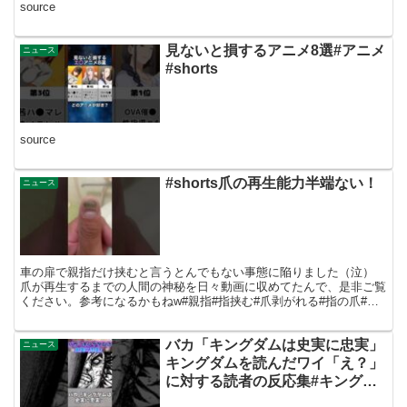
source
見ないと損するアニメ8選#アニメ
ニュース
#shorts
source
#shorts爪の再生能力半端ない！
ニュース
車の扉で親指だけ挟むと言うとんでもない事態に陥りました（泣）
爪が再生するまでの人間の神秘を日々動画に収めてたんで、是非ご覧
ください。参考になるかもねw#親指#指挟む#爪剥がれる#指の爪#爪
が黒い#爪の成長 ＊家庭菜園のチャンネルもやってる...
バカ「キングダムは史実に忠実」
ニュース
キングダムを読んだワイ「え？」
に対する読者の反応集#キングダ
ム #キングダム反応集 #shorts