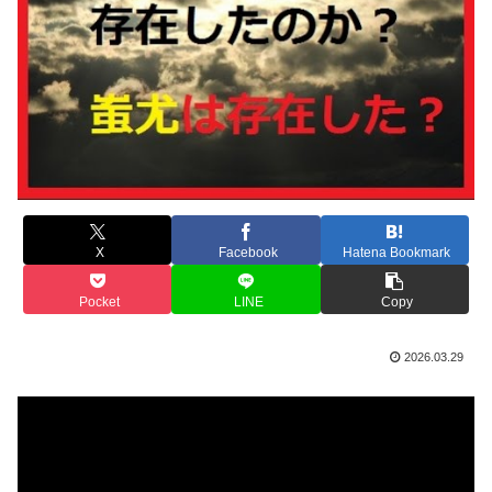
X
Facebook
Hatena Bookmark
Pocket
LINE
Copy
2026.03.29