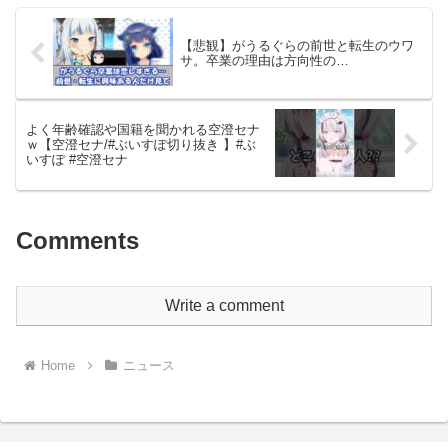
【悲観】がうるぐらの前世と転生のウワ
サ。卒業の理由は方向性の…
よく年齢確認や国籍を聞かれる空澄セナ
ｗ【空澄セナ/#ぶいすぽ切り抜き 】#ぶ
いすぽ #空澄セナ
Comments
Write a comment
Home
ニュース