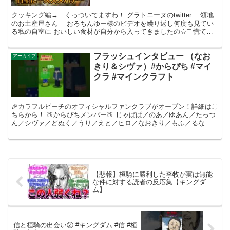
クッキング編→ くっついてますわ！ グラトニーヌのtwitter 領地
のお土産屋さん おろちんゆー様のビデオを繰り返し何度も見てい
る私の自室に おいしい食材が自分から入ってきましたの☆”” 慌てて
GoPROのスイッチいれました！ 序盤で...
フラッシュインタビュー （なお
アーカイブ
きり＆シヴァ）#からぴち #マイ
クラ #マインクラフト
🎉カラフルピーチのオフィシャルファンクラブがオープン！詳細はこ
ちらから！ 🍑からぴちメンバー🍑 じゃぱぱ／のあ／ゆあん／たっつ
ん／シヴァ／どぬく／うり／えと／ヒロ／なおきり／もふ／るな 個
性豊かなメンバーによるグループ実況………からぴち こ...
【悲報】桓騎に勝利した李牧が実は無能
な件に対する読者の反応集【キングダ
ム】
信と桓騎の出会い② #キングダム #信 #桓