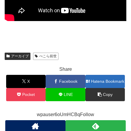
アーカイブ
ぺこら前世
Share
X
Facebook
Hatena Bookmark
Pocket
LINE
Copy
wpauser6oUmHCBqFollow