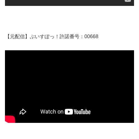
【元配信】ぶいすぽっ！許諾番号：00668