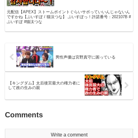
元配信【APEX】ストームポイントぐらいサボっていいんじゃないん
ですかね【ぶいすぽ / 猫汰つな】 ぶいすぽっ！許諾番号：202107B #
ぶいすぽ #猫汰つな
男性声優は宮野真守に困っている
【キングダム】太后後宮最大の権力者に
して政の生みの親
Comments
Write a comment