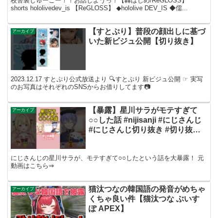
校舎裏しゅーごー！！お話しようっ！【轟はじめ/ReGLOSS】
shorts hololivedev_is 【ReGLOSS】 ◆hololive DEV_IS ◆儒...
【すとぷり】普段の顔出しに基づ
アーカイブ
いた新ビジュ公開【切り抜き】
2023.12.17 すとぷり公式放送より 🔍すとぷり 新ビジュ公開 ☞ 実写
のお写真はそれぞれのSNSからお借りしてます📷
【暴露】星川サラがモテすぎて
アーカイブ
○○した話 #nijisanji #にじさんじ
#にじさんじ切り抜き #切り抜き
#short
にじさんじの星川サラが、モテすぎて○○したという話を大暴露！ 元
動画はこちら⇒
猫汰つなの韓国語の発音がめちゃ
アーカイブ
くちゃ良い件【猫汰つな ぶいす
ぽ APEX】