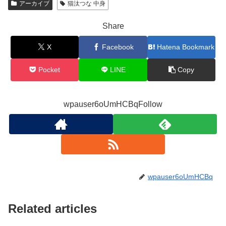
アーカイブ
猫汰つな 中身
Share
X
Facebook
Hatena Bookmark
Pocket
LINE
Copy
wpauser6oUmHCBqFollow
wpauser6oUmHCBq
Related articles