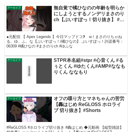
無自覚で橘ひなのの年齢を明らか
アーカイブ
にしようとするノンデリまさのり
ch【ぶいすぽっ！切り抜き】 #橘
ひなの #まさのりch #ゆふな
●元配信 【 Apex Legends 】今日マップドコ❓ w / まさのりちゃね
る、ゆ、ふ、な【ぶいすぽっ！/橘ひなの】 ぶいすぽっ！許諾番号：
06309 #橘ひなの #まさのりch #ゆふな
STPR本名組#stpr #心音くん #る
アーカイブ
ぅとくん #ゆたくん#AMP#ななも
りくん ななもり
オフの喋り方とマネちゃんの苦労
アーカイブ
【轟はじめ ReGLOSS ホロライ
ブ 切り抜き】#Shorts
#ReGLOSS #ホロライブ切り抜き #轟はじめ ◆元動画 【縦型雑談】