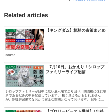
Related articles
【キングダム】桓騎の奇策まとめ
ニュース
source
「7月10日」おかえり！シロップ
ニュース
ファミリーライブ配信
シロップファミリーが日中に広い展示場で走り回り、閉園後に休む場
所である獣舎の中を配信しています。 狭く見えるかもしれません
が、冷暖房完備でなおかつ安全な空間となっております。 照明につ
きましては21:00頃～翌朝6:15頃の間は消灯し完全な...
【ブロリービースト爆誕】1年後
ニュース