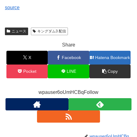
source
ニュース
キングダム3 配信
Share
X
Facebook
Hatena Bookmark
Pocket
LINE
Copy
wpauser6oUmHCBqFollow
wpauser6oUmHCBq