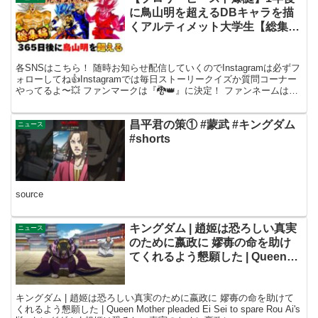
に鳥山明を超えるDBキャラを描
くアルティメット大学生【総集
編】【251日目〜260日目】
各SNSはこちら！ 随時お知らせ配信していくのでInstagramは必ずフ
ォローしてね👍Instagramでは毎日ストーリークイズか質問コーナー
やってるよ〜💥 ファンマークは『🐉👑』に決定！ ファンネームは
『HERO』！ Instagram...
昌平君の策① #蒙武 #キングダム
ニュース
#shorts
source
キングダム | 趙姬は恐ろしい真実
ニュース
のために嬴政に 嫪毐の命を助け
てくれるよう懇願した | Queen
Mother pleaded Ei Sei to spare
Rou Ai’s life
キングダム | 趙姬は恐ろしい真実のために嬴政に 嫪毐の命を助けて
くれるよう懇願した | Queen Mother pleaded Ei Sei to spare Rou Ai's