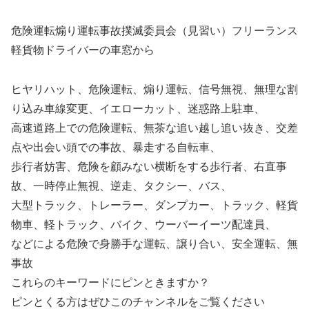
危険運転煽り運転事故撲滅委員会（見習い）フリーランス
軽貨物ドライバーの車窓から
ヒヤリハット、危険運転、煽り運転、信号無視、無理な割
り込み車線変更、イエローカット、迷惑路上駐車、
高速道路上での危険運転、無茶な追い越し追い抜き、交差
点や出会い頭での事故、暴走する自転車、
歩行者妨害、危険を顧みない横断をする歩行者、右直事
故、一時停止無視、逆走、タクシー、バス、
大型トラック、トレーラー、ダンプカー、トラック、軽貨
物車、軽トラック、バイク、ウーバーイーツ配達員、
などによる危険で身勝手な運転、譲り合い、安全運転、無
事故
これらのキーワードにピンときますか？
ピンとくる方はぜひこのチャンネルをご覧ください