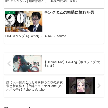
life キングダム | 趙姬は恐ろしい真実のために嬴政に...
キングダムの桓騎に憧れた男
ニュース
LINEスタンプ X(Twitter)→ TikTok→ source
【Original MV】Howling【ホロライブ/大
神ミオ】
顔に人一倍のこだわりを持つニウの新衣
装と新表情！【夜絆ニウ / NeoPorte (ネ
オポルテ) 】#shorts #vtuber