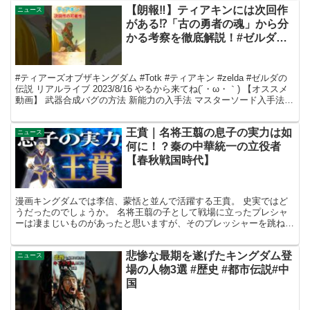
【朗報‼】ティアキンには次回作
ニュース
がある⁉「古の勇者の魂」から分
かる考察を徹底解説！#ゼルダの
伝説ティアーズオブザキングダム
#ティアキン
#ティアーズオブザキングダム #Totk #ティアキン #zelda #ゼルダの
伝説 リアルライブ 2023/8/16 やるから来てね(´・ω・｀) 【オススメ
動画】 武器合成バグの方法 新能力の入手法 マスターソード入手法
最強武器「七宝...
王賁｜名将王翦の息子の実力は如
ニュース
何に！？秦の中華統一の立役者
【春秋戦国時代】
漫画キングダムでは李信、蒙恬と並んで活躍する王賁。 史実ではど
うだったのでしょうか。 名将王翦の子として戦場に立ったプレシャ
ーは凄まじいものがあったと思いますが、そのプレッシャーを跳ね返
し着実に実績を積み重ねていく王賁。 同世代に李信、蒙恬...
悲惨な最期を遂げたキングダム登
ニュース
場の人物3選 #歴史 #都市伝説#中
国