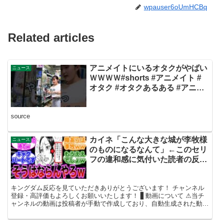
wpauser6oUmHCBq
Related articles
アニメイトにいるオタクがやばい
ニュース
ＷＷＷＷ#shorts #アニメイト #
オタク #オタクあるある #アニオ
タ #リゼロ #メゾンドフルール#量
産型 #フィギュア #アニメイトあ
source
るある#ヲタク
カイネ「こんな大きな城が李牧様
ニュース
のものになるなんて」←このセリ
フの違和感に気付いた読者の反応
集【キングダム】
キングダム反応を見ていただきありがとうございます！ チャンネル
登録・高評価もよろしくお願いいたします！ ▋動画について ⚠当チ
ャンネルの動画は投稿者が手動で作成しており、自動生成された動
画、繰り返しの多い動画ではありません。 各動画にはそれ...