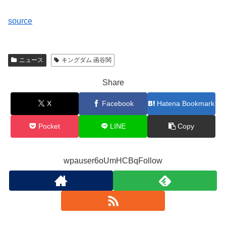
source
ニュース
キングダム 函谷関
Share
X
Facebook
Hatena Bookmark
Pocket
LINE
Copy
wpauser6oUmHCBqFollow