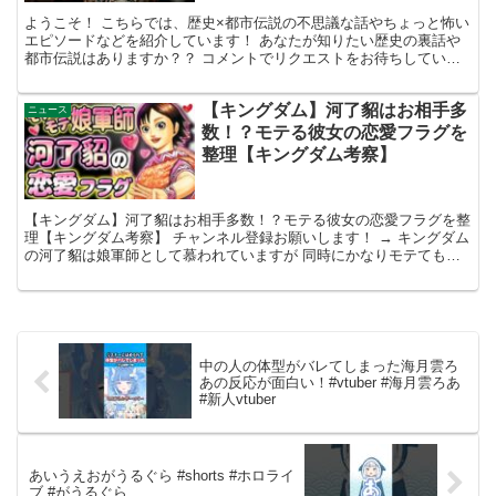
ようこそ！ こちらでは、歴史×都市伝説の不思議な話やちょっと怖い
エピソードなどを紹介しています！ あなたが知りたい歴史の裏話や
都市伝説はありますか？？ コメントでリクエストをお待ちしていま
す！ ◇面白いと思ったら是非、高評価・チャンネル登録...
【キングダム】河了貂はお相手多
ニュース
数！？モテる彼女の恋愛フラグを
整理【キングダム考察】
【キングダム】河了貂はお相手多数！？モテる彼女の恋愛フラグを整
理【キングダム考察】 チャンネル登録お願いします！ → キングダム
の河了貂は娘軍師として慕われていますが 同時にかなりモテてもい
ます。 現在、どんな相手とフラグが立っているのでし...
中の人の体型がバレてしまった海月雲ろ
あの反応が面白い！#vtuber #海月雲ろあ
#新人vtuber
あいうえおがうるぐら #shorts #ホロライ
ブ #がうるぐら