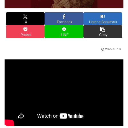
X
Facebook
Hatena Bookmark
Pocket
LINE
Copy
2025.10.18