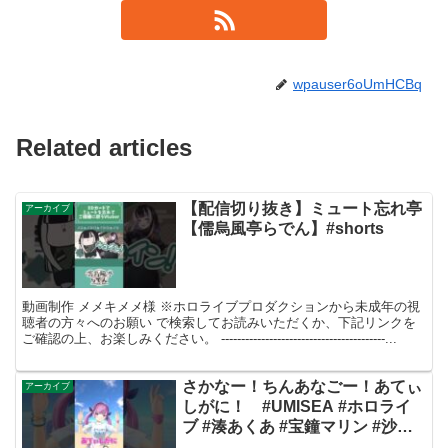
wpauser6oUmHCBq
Related articles
【配信切り抜き】ミュート忘れ亭
アーカイブ
【儒烏風亭らでん】#shorts
動画制作 メメキメメ様 ※ホロライブプロダクションから未成年の視
聴者の方々へのお願い で検索してお読みいただくか、下記リンクを
ご確認の上、お楽しみください。 -----------------------------------------...
さかなー！ちんあなごー！あてぃ
アーカイブ
しがに！ #UMISEA #ホロライ
ブ #湊あくあ #宝鐘マリン #沙花
叉クロヱ #がうるぐら #一伊那尓