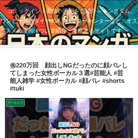
コミックイン！面白い漫画をご紹介 – キングダム、
ワンピース、ダイヤのA、ハンターハンターなど、オス
スメの漫画について紹介・考察するサイトです。
㊗️220万回 顔出しNGだったのに顔バレし
てしまった女性ボーカル３選#芸能人 #芸
能人雑学 #女性ボーカル #顔バレ #shorts
#tuki
アーカイブ