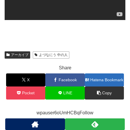
アーカイブ
よづなにう 中の人
Share
X
Facebook
Hatena Bookmark
Pocket
LINE
Copy
wpauser6oUmHCBqFollow