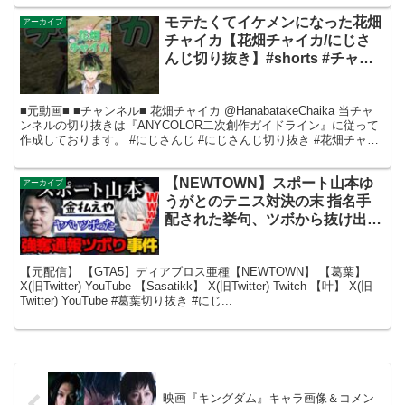
モテたくてイケメンになった花畑
アーカイブ
チャイカ【花畑チャイカ/にじさ
んじ切り抜き】#shorts #チャイ
カブライン
■元動画■ ■チャンネル■ 花畑チャイカ @HanabatakeChaika 当チャ
ンネルの切り抜きは『ANYCOLOR二次創作ガイドライン』に従って
作成しております。 #にじさんじ #にじさんじ切り抜き #花畑チャイ
カ #花畑チャイカ切り...
【NEWTOWN】スポート山本ゆ
アーカイブ
うがとのテニス対決の末 指名手
配された挙句、ツボから抜け出せ
なくなる葛葉【葛葉切り抜き】
【元配信】 【GTA5】ディアブロス亜種【NEWTOWN】 【葛葉】
X(旧Twitter) YouTube 【Sasatikk】 X(旧Twitter) Twitch 【叶】 X(旧
Twitter) YouTube #葛葉切り抜き #にじ...
映画『キングダム』キャラ画像＆コメン