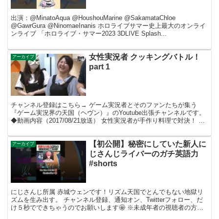
栖 #hololivesummer2023
出演：@MinatoAqua @HoushouMarine @SakamataChloe
@GawrGura @NinomaeInanis ホロライブサマー史上最大のオンライ
ンライブ 「ホロライブ・サマー2023 3DLIVE Splash...
女性実況者 クッキングバトル！
アーカイブ
part 1
チャンネル登録はこちら→ ゲーム実況者とそのファンたちが集う
『ゲーム実況界の天国（ヘヴン）』のYoutube出張チャンネルです。
◆動画内容（2017/08/21放送） 女性実況者が手作り料理で対決！ お
題のメニューを制限時間内に作り 審査...
【初公開】秘密にしていた新人に
アーカイブ
じさんじライバーのガチ英語力
#shorts
にじさんじ所属 赤城ウェンです！リズム天国でとんでもない地獄リ
ズムを生み出す。 チャンネル登録、通知オン、Twitterフォロー、だ
け５秒でできちゃうのでお願いします🤩 ※未成年者の視聴者の方々
は、下記リンク先の注意事項もご覧ください。 #...