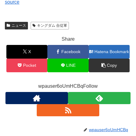
source
ニュース
キングダム 合従軍
Share
X
Facebook
Hatena Bookmark
Pocket
LINE
Copy
wpauser6oUmHCBqFollow
wpauser6oUmHCBq