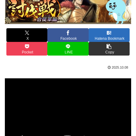
X
Facebook
Hatena Bookmark
Pocket
LINE
Copy
2025.10.08