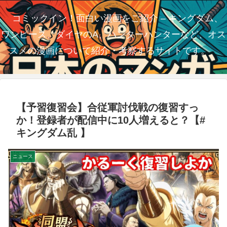
コミックイン！面白い漫画をご紹介 – キングダム、
ワンピース、ダイヤのA、ハンターハンターなど、オス
スメの漫画について紹介・考察するサイトです。
【予習復習会】合従軍討伐戦の復習すっ
か！登録者が配信中に10人増えると？【#
キングダム乱 】
ニュース