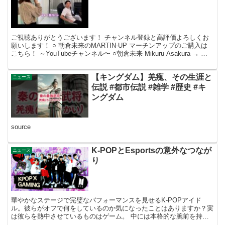
ご視聴ありがとうございます！ チャンネル登録と高評価よろしくお
願いします！ ○ 朝倉未来のMARTIN-UP マーチンアップのご購入は
こちら！ ～YouTubeチャンネル〜 ○朝倉未来 Mikuru Asakura → 〇
KAI Chann...
【キングダム】羌瘣、その生涯と
ニュース
伝説 #都市伝説 #雑学 #歴史 #キ
ングダム
source
K-POPとEsportsの意外なつなが
ニュース
り
華やかなステージで完璧なパフォーマンスを見せるK-POPアイド
ル。彼らがオフで何をしているのか気になったことはありますか？実
は彼らを熱中させているものはゲーム。 中には本格的な腕前を持つ
アイドルもいて、eスポーツ ニュースでも話題に。そこで...