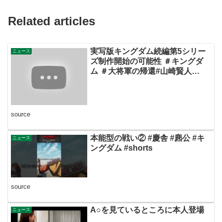
Related articles
実写版キングダム続編第5シリー
ニュース
ズ制作開始の可能性 ＃キングダ
ム ＃大将軍の帰還#山崎賢人
#kingdom
source
本能型の戦い② #慶舎 #麃公 #キ
ニュース
ングダム #shorts
source
A○を見ているところに本人登場
ニュース