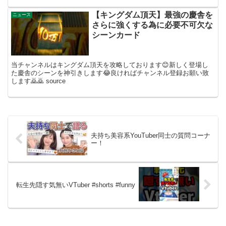
【キングダム頂天】最強の慶舎を
ニュース
さらに強くする為に必要不可欠な
シーンカード
当チャンネルはキングダム頂天を攻略しております😊新しく登場し
た慶舎のシーンを神引きします😂良ければチャンネル登録お願い致
します🙇🙇 source
夫持ち美容系YouTuber同士の質問コーナ
ー！
転生先隠す気無いVTuber #shorts #funny