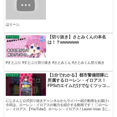
はりーシ.
【切り抜き】さとみくんの本名
アーカイブ
は！？wwwwww
#すとぷり #すとぷり切り抜き #さとみくん #さとみくん切り抜き
【1分でわかる】都市警備部隊に
アーカイブ
所属するローレン・イロアス！
FPSのエイムだけでなくツッコミ
も冴えている！?【にじさんじ公
式切り抜きチャンネル】
にじさんじ公式切り抜きチャンネルからライバー紹介動画をお届け♪
今回は、ローレン・イロアスの魅力を紹介する動画です！ 〇ローレ
ン・イロアス 【YouTube】 ローレン・イロアス / Lauren Iroas【にじ
さんじ】 【X(旧Twit...