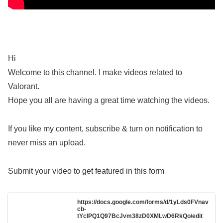
Hi
Welcome to this channel. I make videos related to
Valorant.
Hope you all are having a great time watching the videos.
If you like my content, subscribe & turn on notification to
never miss an upload.
Submit your video to get featured in this form
https://docs.google.com/forms/d/1yLds0FVnav
cb-
tYclPQ1Q97BcJvm38zD0XMLwD6RkQo/edit