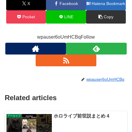
X
Facebook
Hatena Bookmark
Pocket
LINE
Copy
wpauser6oUmHCBqFollow
wpauser6oUmHCBq
Related articles
ホロライブ前世説まとめ 4
アーカイブ