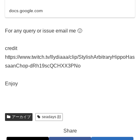
docs.google.com
For any query or issue email me 🙂
credit
https://www.twitch.tv/llydiaaa/clip/StylishArbitraryHippoHas
saanChop-dRh19scQCHXX3PNo
Enjoy
アーカイブ
seadays 顔
Share