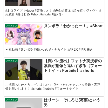
#ホロライブ #vtuber #響咲リオナ #虎金妃笑虎 #綺々羅々ヴィヴィ #
火威青 #轟はじめ #short #shorts #顔バレ
ヌンボラ「わかったー！」#Short
アーカイブ
▼元動画 #ヌンボラ #橘ひなの #トナカイト #APEX #切り抜き
【顔バレ流出】フォトナ実況者の
アーカイブ
素顔が想像と違いすぎる【フォー
トナイト / Fortnite】#shorts
ご視聴ありがとうございました！ 良かったらチャンネル登録・高評
価お願いします！ #shorts #fortnite #フォートナイト
はりーシ そにろじ(葛葉)という
アーカイブ
男