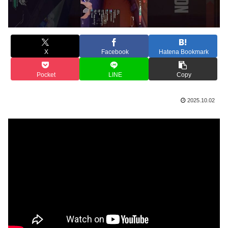
X
Facebook
Hatena Bookmark
Pocket
LINE
Copy
2025.10.02