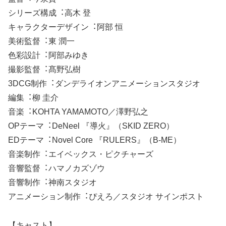
シリーズ構成︓高木 登
キャラクターデザイン︓阿部 恒
美術監督︓東 潤一
色彩設計︓阿部みゆき
撮影監督︓髙野弘樹
3DCG制作︓ダンデライオンアニメーションスタジオ
編集︓柳 圭介
音楽︓KOHTA YAMAMOTO／澤野弘之
OPテーマ︓DeNeel 『導火』（SKID ZERO）
EDテーマ︓Novel Core 『RULERS』（B-ME）
音楽制作︓エイベックス・ピクチャーズ
音響監督︓ハマノカズゾウ
音響制作︓神南スタジオ
アニメーション制作︓ぴえろ／スタジオ サインポスト
【キャスト】