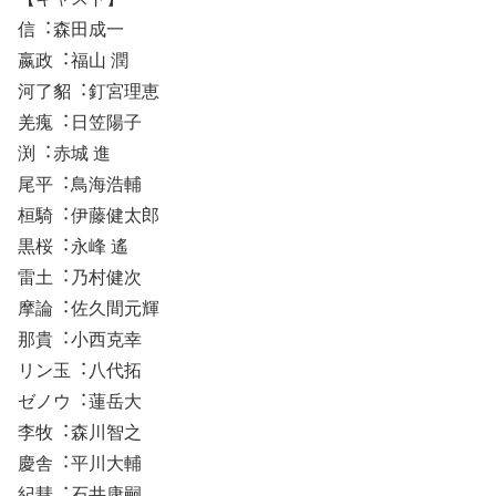
信︓森田成一
嬴政︓福山 潤
河了貂︓釘宮理恵
羌瘣︓日笠陽子
渕︓赤城 進
尾平︓鳥海浩輔
桓騎︓伊藤健太郎
黒桜︓永峰 遙
雷土︓乃村健次
摩論︓佐久間元輝
那貴︓小西克幸
リン玉︓八代拓
ゼノウ︓蓮岳大
李牧︓森川智之
慶舎︓平川大輔
紀彗︓石井康嗣