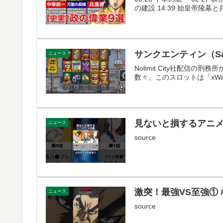
の建設 14:39 始皇帝陵墓と兵
サンクエンティン（San
ニュース
Nolimit City社配信
数々。このスロットは「xWa
見ないと損するアニメ8選
ニュース
source
激突！最強VS至強① #蒙
ニュース
source