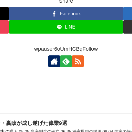
Share
Facebook
LINE
wpauser6oUmHCBqFollow
・嬴政が成し遂げた偉業9選
群県制の導入 05:05 皇帝制度の確立 06:35 法家思想の採用 08:04 国家の統