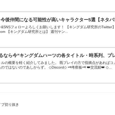
】今後仲間になる可能性が高いキャラクター5選【ネタバ
NSフォローよろしくお願いします！ 【キングダム研究所のTwitter】 
gmail.com 【キングダム研究所とは】 週刊ヤン...
めるなら今”キングダムハーツの各タイトル・時系列、プ
トルの概要を軽く紹介してみました。 既プレイの方で指摘点があればコ
ないのであしからず。 ◇Discord◇ 🗝考察板🗝 👑交流鯖👑 ◇...
イブ切り抜き