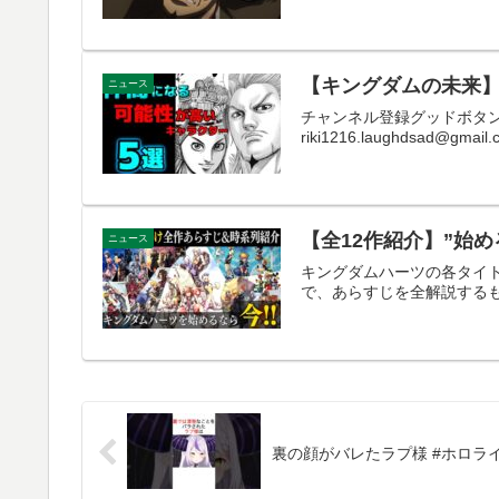
【キングダムの未来
ニュース
チャンネル登録グッドボタン&S
riki1216.laughdsad@
【全12作紹介】”始
ニュース
キングダムハーツの各タイ
で、あらすじを全解説するものでは
裏の顔がバレたラプ様 #ホロラ