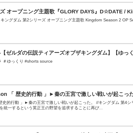
ープニング主題歌『GLORY DAYS』D☆DATE / Kingdom
 キングダム 第2シリーズ オープニング主題歌 Kingdom Season 2 OP Son
い【ゼルダの伝説ティアーズオブザキングダム】【ゆっ
ゆっくり #shorts source
 Season 「 歴史的行動 」►秦の王宮で激しい戦いが起こっ
ason 「 歴史的行動 」►秦の王宮で激しい戦いが起こった。 //キングダム
を統一するという英正王の野望を追求することに再び...