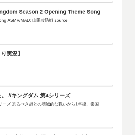
 Season 2 Opening Theme Song
g ASMV/MAD: 山陽攻防戦 source
くり実況】
た。 //キングダム 第4シリーズ
 第4シリーズ 恐るべき趙との壊滅的な戦いから1年後、秦国