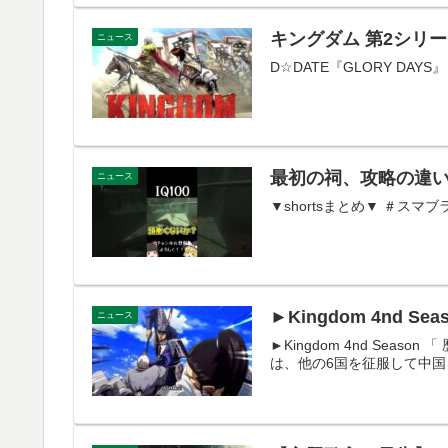
キングダム 第2シリーズ オ
ニュース
D☆DATE『GLORY DAYS』
最初の祠、攻略の違
ニュース
▼shortsまとめ▼ ＃スマブラ ＃
►Kingdom 4nd
ニュース
►Kingdom 4nd Se
は、他の6国を征服して中国