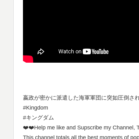
嬴政が密かに派遣した海軍軍団に突如圧倒された信と河了貂,Ei 
#Kingdom
#キングダム
❤️❤️Help me like and Supscribe my Channel, T
This channel totals all the best moments of pop