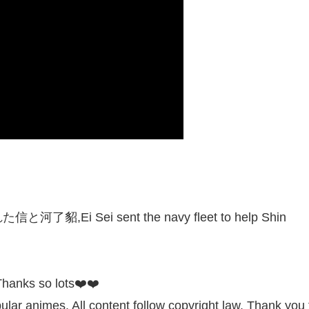
Sei sent the navy fleet to help Shin
hanks so lots❤️❤️
ular animes. All content follow copyright law. Thank you 