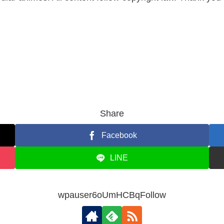
Share
Facebook
LINE
wpauser6oUmHCBqFollow