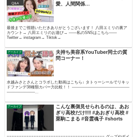
愛、人間関係…
最後までご視聴いただきありがとうございます！ 八田エミリの裏ア
カウント→ 八田エミリのお遊び→ ——私のSNSはこちら——
Twitter→ instagram→ Tiktok→
夫持ち美容系YouTuber同士の質
アーカイブ
問コーナー！
水越みさとさんとコラボした動画はこちら↓ タトゥーシールでリキッ
ドファンデ38種類カバー力比較！！ -----------------------------------------------
-----------------------...
こんな裏側見せられるのは、あお
アーカイブ
ぎり高校だけ‼‼ #あおぎり高校 #
栗駒こまる #音霊魂子 #shorts
======================================== グッズやボイ