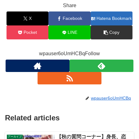
Share
X
Facebook
Hatena Bookmark
Pocket
LINE
Copy
wpauser6oUmHCBqFollow
wpauser6oUmHCBq
Related articles
【秋の質問コーナー】身長、恋
アーカイブ