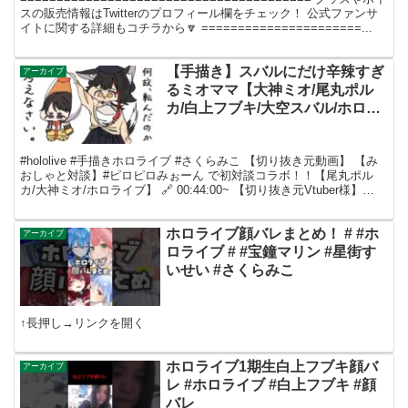
スの販売情報はTwitterのプロフィール欄をチェック！ 公式ファンサ
イトに関する詳細もコチラから🔽 ======================...
【手描き】スバルにだけ辛辣すぎ
アーカイブ
るミオママ【大神ミオ/尾丸ポル
カ/白上フブキ/大空スバル/ホロラ
イブ切り抜き】
#hololive #手描きホロライブ #さくらみこ 【切り抜き元動画】 【み
おしゃと対談】#ピロピロみぉーん で初対談コラボ！！【尾丸ポル
カ/大神ミオ/ホロライブ】 🔗 00:44:00~ 【切り抜き元Vtuber様】
@OokamiMi...
ホロライブ顔バレまとめ！ # #ホ
アーカイブ
ロライブ # #宝鐘マリン #星街す
いせい #さくらみこ
↑長押し→リンクを開く
ホロライブ1期生白上フブキ顔バ
アーカイブ
レ #ホロライブ #白上フブキ #顔
バレ