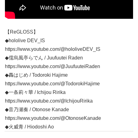
【ReGLOSS】
◆hololive DEV_IS
https://www.youtube.com/@hololiveDEV_IS
◆儒烏風亭らでん / Juufuutei Raden
https://www.youtube.com/@JuufuuteiRaden
◆轟はじめ / Todoroki Hajime
https://www.youtube.com/@TodorokiHajime
◆一条莉々華 / Ichijou Ririka
https://www.youtube.com/@IchijouRirika
◆音乃瀬奏 / Otonose Kanade
https://www.youtube.com/@OtonoseKanade
◆火威青 / Hiodoshi Ao