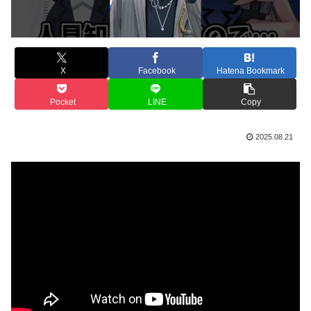
X
Facebook
Hatena Bookmark
Pocket
LINE
Copy
2025.08.21