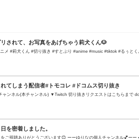
リされて、お写真をあげちゃう莉犬くん🐶
ニメ #莉犬くん #切り抜き #すとぷり #anime #music #tiktok #る
れてしまう配信者#トモコレ #ドコムス切り抜き
ネル(本チャンネル) ▼Twitch 切り抜きリクエストはこちらまで dokomusu
１日を密着しました。
をご視聴ありがとうございます😊 ーーゆりなの個人チャンネル💕ーー ➡︎ 