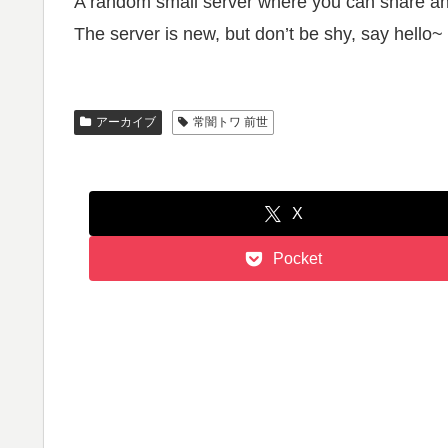
A random small server where you can share an
The server is new, but don’t be shy, say hello~
アーカイブ
常闇トワ 前世
X
Pocket