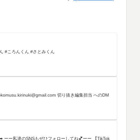
ぅとくん #ころんくん #さとみくん
.kirinuki@gmail.com 切り抜き編集担当 へのDM
ーー私達のSNSもぜひフォローしてね💕ーー 【TikTok