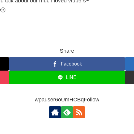
d talk about our much loved vtubers~
 🙂
Share
Facebook
LINE
wpauser6oUmHCBqFollow