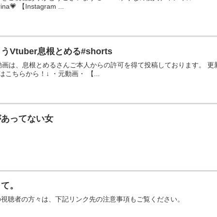
ina💗 【Instagram ...
tuber息根とめる#shorts
┈ この動画は、息根とめるさんご本人からの許可を得て投稿しております。 更新通知
↓続きはこちらから！↓ ・元動画・ 【...
があってない女
して。
の視聴者の方々は、下記リンク先の注意事項もご覧ください。