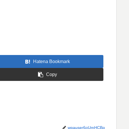
Hatena Bookmark
Copy
wpauser6oUmHCBq