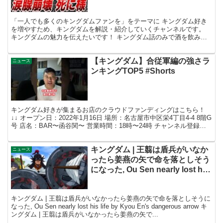
「一人でも多くのキングダムファンを」をテーマに キングダム好き
を増やすため、キングダムを解説・紹介していくチャンネルです。
キングダムの魅力を伝えたいです！ キングダム話のみで酒を飲みな
がら語り合うラジオ生放送もしていきたいと思っていますの...
【キングダム】合従軍編の強さラ
ニュース
ンキングTOP5 #Shorts
キングダム好きが集まるお店のクラウドファンディングはこちら！
↓↓ オープン日：2022年1月16日 場所：名古屋市中区栄4丁目4-4 8階G
号 店名：BAR〜函谷関〜 営業時間：18時〜24時 チャンネル登録グ
ッドボタン&SNSフォローよろ...
キングダム | 王翦は盾兵がいなか
ニュース
ったら姜燕の矢で命を落としそう
になった, Ou Sen nearly lost his
life by Kyou En’s dangerous
arrow
キングダム | 王翦は盾兵がいなかったら姜燕の矢で命を落としそうに
なった, Ou Sen nearly lost his life by Kyou En's dangerous arrow キ
ングダム | 王翦は盾兵がいなかったら姜燕の矢で...