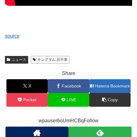
source
ニュース
キングダム 呂不韋
Share
X
Facebook
Hatena Bookmark
Pocket
LINE
Copy
wpauser6oUmHCBqFollow