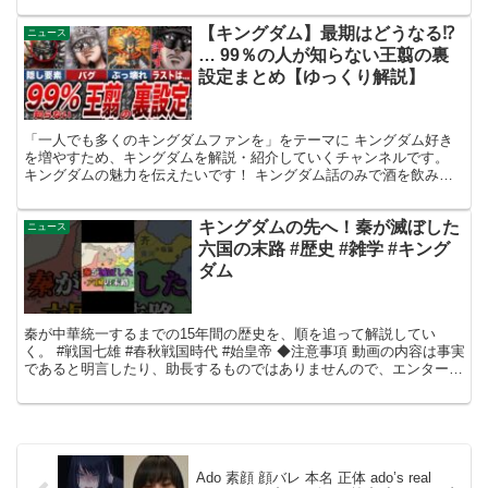
【キングダム】最期はどうなる⁉
ニュース
… 99％の人が知らない王翦の裏
設定まとめ【ゆっくり解説】
「一人でも多くのキングダムファンを」をテーマに キングダム好き
を増やすため、キングダムを解説・紹介していくチャンネルです。
キングダムの魅力を伝えたいです！ キングダム話のみで酒を飲みな
がら語り合うラジオ生放送もしていきたいと思っていますの...
キングダムの先へ！秦が滅ぼした
ニュース
六国の末路 #歴史 #雑学 #キング
ダム
秦が中華統一するまでの15年間の歴史を、順を追って解説してい
く。 #戦国七雄 #春秋戦国時代 #始皇帝 ◆注意事項 動画の内容は事実
であると明言したり、助長するものではありませんので、エンターテ
イメントとしてお楽しみください。 動画の内容は...
Ado 素顔 顔バレ 本名 正体 ado’s real