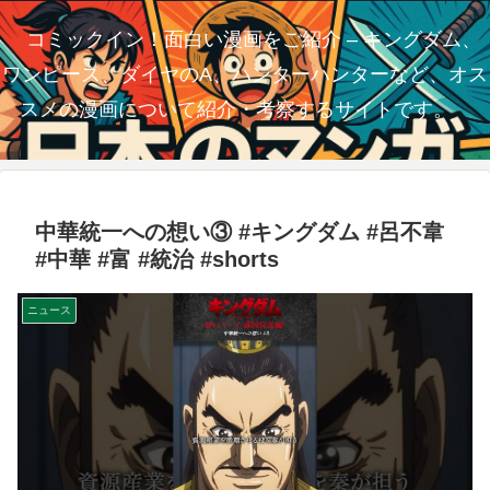
コミックイン！面白い漫画をご紹介 – キングダム、
ワンピース、ダイヤのA、ハンターハンターなど、オス
スメの漫画について紹介・考察するサイトです。
中華統一への想い③ #キングダム #呂不韋
#中華 #富 #統治 #shorts
ニュース