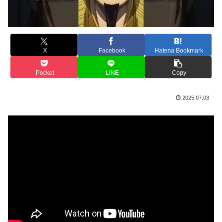
X
Facebook
Hatena Bookmark
Pocket
LINE
Copy
2025.07.03