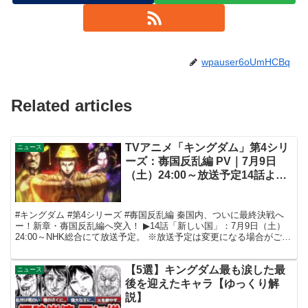
wpauser6oUmHCBq
Related articles
TVアニメ「キングダム」第4シリ
ニュース
ーズ：毐国反乱編 PV｜7月9日
（土）24:00～放送予定14話より
新章突入！
#キングダム #第4シリーズ #毐国反乱編 秦国内、ついに最終決戦へ
ー！新章・毐国反乱編へ突入！ ▶14話「新しい国」：7月9日（土）
24:00～NHK総合にて放送予定。 ※放送予定は変更になる場合がござ
います。 ＜毐国反乱編：あらすじ＞ ...
【5選】キングダム最も涙した最
ニュース
後を迎えたキャラ【ゆっくり解
説】