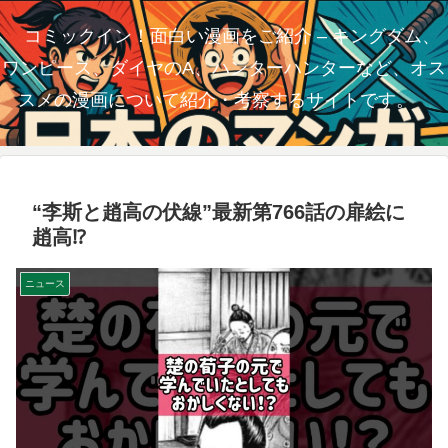
コミックイン！面白い漫画をご紹介 – キングダム、
ワンピース、ダイヤのA、ハンターハンターなど、オス
スメの漫画について紹介・考察するサイトです。
“李斯と趙高の伏線”最新第766話の扉絵に
趙高⁉︎
ニュース