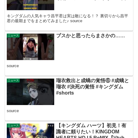
君 #ヤングジャンプ #ジャンプ #
漫画解説 #漫画紹介 #中国史 #歴
キングダムの人気キャラ昌平君は実は敵になる！？ 裏切りから昌平
史
君の最期までをまとめてみました♪ source
ブスかと思ったらまさかの……
ニュース
source
瑠衣救出と成蟜の覚悟⑥ #成蟜と
ニュース
瑠衣 #決死の覚悟 #キングダム
#shorts
source
【キングダム ハーツ】初見！有
ニュース
識者に頼りたい！KINGDOM
HEARTS HD I.5 ReMIX【Vtuber/