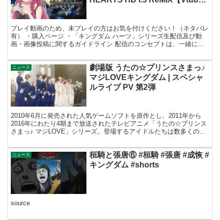
有咲ありな】
プレイ動画のため、未プレイの方はお気を付けください！（ネタバレ
有） ・購入ページ ・「キングダム ハーツ」シリーズ生配信及び動
画・画像投稿に関するガイドライン 配信のコンセプトは、一緒に部
屋着でゆっくり楽しく過ごそ？ スケジュールはYouT...
劇場版 うたの☆プリンスさまっ♪
ニュース
マジLOVEキングダム | スペシャ
ルライブ PV 第2弾
2010年6月に発売された人気ゲームソフトを原作とし、2011年から
2016年にわたり4期まで放送されたテレビアニメ「うたの☆プリンス
さまっ♪ マジLOVE」シリーズ。登場するアイドルたちは数多くのフ
ァンと愛や夢を育み、感動を共有してきまし...
桓騎と張唐⑥ #桓騎 #張唐 #成恢 #
ニュース
キングダム #shorts
source