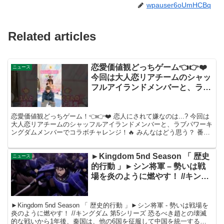
wpauser6oUmHCBq
Related articles
恋愛価値観どっちゲーム👈👉❤️
ニュース
今回は大人恋リアチームのシャッ
フルアイランドメンバーと、ラブ
パワーキングダムメンバーでコラ
ボ🔥みんなはどっち？#シャッフ
恋愛価値観どっちゲーム！👈👉❤️ 恋人にされて嫌なのは...? 今回は
ルアイランド #ラブパワーキング
大人恋リアチームのシャッフルアイランドメンバーと、ラブパワーキ
ダム
ングダムメンバーでコラボチャレンジ！🔥 みんなはどう思う？ 番組
の垣根を超えたコラボが実現した ABEMAリ...
►Kingdom 5nd Season 「 歴史
ニュース
的行動 」►シン将軍 – 勢いは戦
場を炎のように燃やす！ //キング
ダム 第5シリーズ
►Kingdom 5nd Season 「 歴史的行動 」►シン将軍 - 勢いは戦場を
炎のように燃やす！ //キングダム 第5シリーズ 恐るべき趙との壊滅
的な戦いから1年後、秦国は、他の6国を征服して中国を統一すると