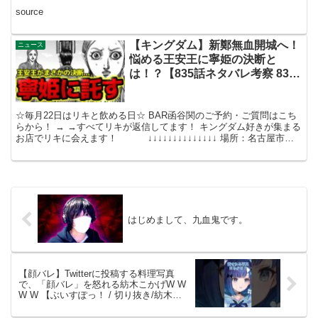
source
【キングダム】新鄭無血開城へ！
ニュース
悩める王安王に寧姫の決断と
は！？【835話ネタバレ考察 836
話ネタバレ考察】
☆毎月22日はリキと飲める日☆ BAR函谷関のご予約・ご質問はこち
らから！ → →すべてリキが返信してます！ キングダム好きが集まる
お店でリキに会えます！ ↓↓↓↓↓↓↓↓↓↓↓↓↓↓ 場所：名古屋市中
区栄4丁目4-4 栄メッツビル ...
はじめまして、九血鬼です。
【顔バレ】Twitterに投稿する料理写真
で、「顔バレ」を怒れる紡木こかげW W
W W 【ぶいすぽっ！ / 切り抜き/紡木こ
かげ】 #ぶいすぽ切り抜き #vtuber #紡
木こかげ #shorts