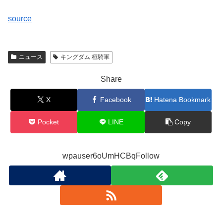
source
ニュース
キングダム 桓騎軍
Share
X
Facebook
Hatena Bookmark
Pocket
LINE
Copy
wpauser6oUmHCBqFollow