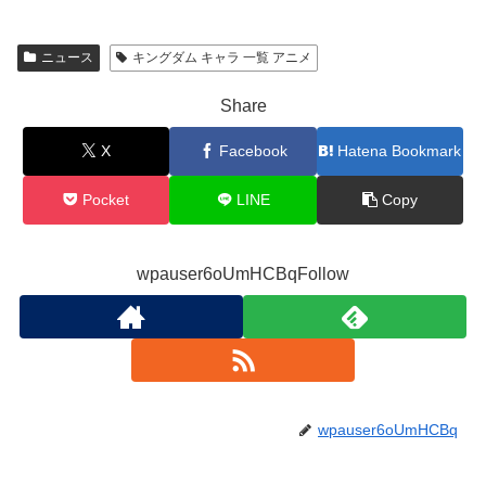
ニュース
キングダム キャラ 一覧 アニメ
Share
X
Facebook
Hatena Bookmark
Pocket
LINE
Copy
wpauser6oUmHCBqFollow
wpauser6oUmHCBq