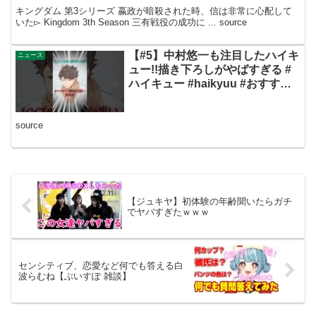
キングダム 第3シリーズ 嬴政が暗殺された時、信は非常に心配して
いた▻ Kingdom 3th Season 三有戦役の成功に ... source
【#5】中村悠一も注目したハイキ
ニュース
ュー!!描き下ろしがやばすぎる #
ハイキュー #haikyuu #おすすめ
#レビュー #商品紹介 #reaction
source
【ジュキヤ】初体験の年齢聞いたらガチ
でヤバすぎたｗｗｗ
センシティブ、恋愛など何でも答える白
波らむね【ぶいすぽ 雑談】