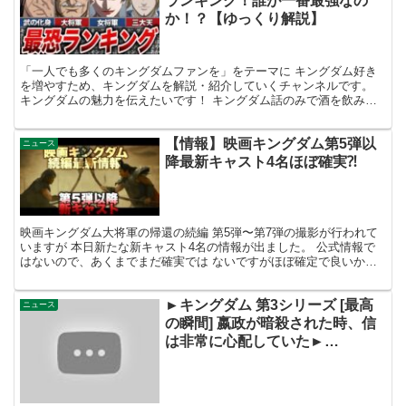
ランキング！誰が一番最強なの
か！？【ゆっくり解説】
「一人でも多くのキングダムファンを」をテーマに キングダム好き
を増やすため、キングダムを解説・紹介していくチャンネルです。
キングダムの魅力を伝えたいです！ キングダム話のみで酒を飲みな
がら語り合うラジオ生放送もしていきたいと思っていますの...
【情報】映画キングダム第5弾以
ニュース
降最新キャスト4名ほぼ確実⁈
映画キングダム大将軍の帰還の続編 第5弾〜第7弾の撮影が行われて
いますが 本日新たな新キャスト4名の情報が出ました。 公式情報で
はないので、あくまでまだ確実では ないですがほぼ確定で良いかと
思われます。 source
►キングダム 第3シリーズ [最高
ニュース
の瞬間] 嬴政が暗殺された時、信
は非常に心配していた►
Kingdom 3th Season