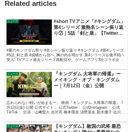
Related articles
#short TVアニメ「#キングダム」
ニュース
第4シリーズ 激熱名シーン振り返
り⑦｜5話「剣と盾」【Twitterに
てフォロー＆RTプレゼントCP実
施中】
#夏のキングダム祭り #名シーン振り返り #キングダム #第4シリーズ
#5話_剣と盾 #成蟜から信へ_胸の内を明かす 第4シリーズも後半戦へ
突入! TVアニメ過去シリーズ再配信や、ゲームアプリ3社コラボ企画
等、毎週スペシャルな企画が展開さ...
『キングダム 大将軍の帰還』ー
ニュース
メイキング・オブ・キングダム
ー｜7月12日（金）公開
忘れられない戦いが始まるー。 映画『キングダム 大将軍の帰還』 7
月12日(金) 公開 公式サイト： 公式Twitter： 公式Instagram： 公式
TikTok： 出演：山﨑賢人 吉沢亮 橋本環奈 清野菜名 新木優子 吉川晃
司 小栗旬...
【キングダム】敵国の武将 最恐
ニュース