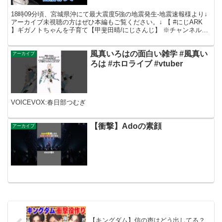
18時09分頃、宮城県沖にて最大震度5強の地震発生-地震速報様より↓
アーカイブ未視聴の方はぜひ本編もご覧ください。↓ 【 #にじARK​
】ギガノトちゃんを子育て【甲斐田晴/にじさんじ】 ※チャンネル登
録・高評価して頂ければ励みになります...
風真いろはの面白い雑学 #風真い
アーカイブ
ろは #ホロライブ #vtuber
VOICEVOX:春日部つむぎ
【衝撃】Adoの素顔
アーカイブ
【キングダム】信の声はどう出してる？