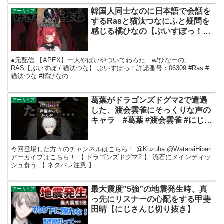
韓国人同士なのに日本語で会話を
アーカイブ
するRasと猫汰つなにふと疑問を
感じる橘ひなの【ぶいすぽっ！切
り抜き】 #Ras #猫汰つな #橘ひ
なの
●元配信 【APEX】一人やばいやついてわろた w/ひなーの、
RAS【ぶいすぽ / 猫汰つな】 ぶいすぽっ！許諾番号：06309 #Ras #
猫汰つな #橘ひなの
葛葉がドラゴンズドグマ2で遭遇
アーカイブ
した、渡会雲雀にそっくりな声の
キャラ #葛葉 #渡会雲雀 #にじさ
んじ切り抜き
今回登場した方々のチャンネルはこちら！ @Kuzuha @WataraiHibari
アーカイブはこちら！ 【 ドラゴンズドグマ2 】 流石にメインディッ
シュ食う 【 ネタバレ注意 】
最大震度”5強”の地震発生時、真
アーカイブ
っ先にリスナーの心配をする甲斐
田晴【にじさんじ切り抜き】