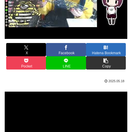
X
Facebook
Hatena Bookmark
Pocket
LINE
Copy
2025.05.18