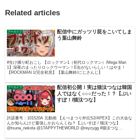
Related articles
配信中にガッツリ屁をこいてしま
アーカイブ
う葉山舞鈴
#生け捕り町おこし 【ロックマン1（初代ロックマン）/Mega Man
1】深夜のまったりロックウーマン！E缶がないらしい！はやま！
【ROCKMAN 1/完全初見】【葉山舞鈴/にじさんじ】
配信初公開！実は猫汰つなは韓国
アーカイブ
人ではなく○○○だった！？【ぶい
すぽ！/猫汰つな】
許諾番号：101520A 元動画 【えぺまつり外伝S2/APEX】この大会な
んか知らんけど最強しかおらんくね？【ぶいすぽ / 猫汰つな】
@tsuna_nekota @1TAPPYTHEWORLD @reyzygg #猫汰つな
#1tapp...