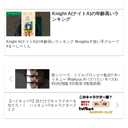
Knight A(ナイトA)の年齢高いラ
アーカイブ
ンキング
Knight A(ナイトA)の年齢高いランキング #knighta # 歌い手グループ
#まーしーくん
新シリーズ。ミドルブロッカー集合!! #ハ
イキュー #haikyuu #バズリたい #バズれ
#日向翔陽 #月島蛍 #黒尾鉄朗
【ハイキュー!!】目だけでキャラクターを
当てろ！！ ハイキュー!!キャラクターク
イズ