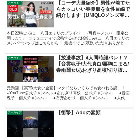
【コーデ大量紹介】男性が着てた
アーカイブ
らカッコいい春夏服を女性目線で
紹介します【UNIQLOメンズ春夏
2025】
本日22時ごろに、 八田エミリのプライベート写真をメンバー限定公
開します。 コミュニティで投稿するのでお楽しみに。 八田エミリの
メンバーシップはこちらから！ 最後までご視聴いただきありがとう
ございます！ SNSやってます↓ X(Twitte...
【放送事故】4人同時顔バレ！？
アーカイブ
【音霊魂子/大代真白/栗駒こまる/
春雨麗女/あおぎり高校/切り抜
き】 #vtuber #あおぎり高校 #顔
バレ
元動画 【実写/大食い企画】マクドならいくらでも食べれる説…!!
⭐︎YouTube公式チャンネル ●あおぎり高校 公式チャンネル ●音霊
魂子 個人チャンネル ●石狩あかり 個人チャンネル ●大代真
白 個人チャンネル ●山黒...
【衝撃】Adoの素顔
アーカイブ