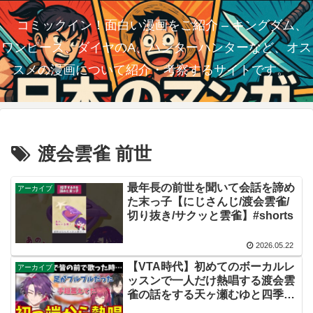
コミックイン！面白い漫画をご紹介 – キングダム、
ワンピース、ダイヤのA、ハンターハンターなど、オス
スメの漫画について紹介・考察するサイトです。
渡会雲雀 前世
最年長の前世を聞いて会話を諦め
アーカイブ
た末っ子【にじさんじ/渡会雲雀/
切り抜き/サクッと雲雀】#shorts
2026.05.22
【VTA時代】初めてのボーカルレ
アーカイブ
ッスンで一人だけ熱唱する渡会雲
雀の話をする天ヶ瀬むゆと四季凪
アキラ【にじさんじ切り抜き】