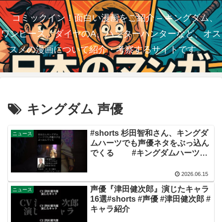
コミックイン！面白い漫画をご紹介 – キングダム、
ワンピース、ダイヤのA、ハンターハンターなど、オス
スメの漫画について紹介・考察するサイトです。
キングダム 声優
#shorts 杉田智和さん、キングダ
ニュース
ムハーツでも声優ネタをぶっ込ん
でくる #キングダムハーツ
#kingdomhearts #杉田智和
2026.06.15
声優『津田健次郎』演じたキャラ
ニュース
16選#shorts #声優 #津田健次郎 #
キャラ紹介