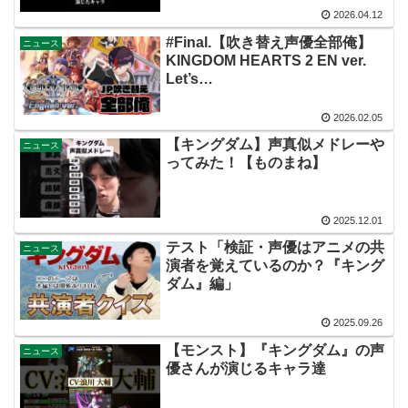
2026.04.12
#Final.【吹き替え声優全部俺】
ニュース
KINGDOM HEARTS 2 EN ver.
Let’s
GOOOOOOOOOOOO!!!!!!!!!!!!!!
【Batoya Michimata】
2026.02.05
【キングダム】声真似メドレーや
ニュース
ってみた！【ものまね】
2025.12.01
テスト「検証・声優はアニメの共
ニュース
演者を覚えているのか？『キング
ダム』編」
2025.09.26
【モンスト】『キングダム』の声
ニュース
優さんが演じるキャラ達