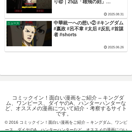
り㊷｜25話「雄飛の刻」
【Twitterにてフォロー＆RTプレ
ゼントCP実施中】
2025.08.31
中華統一への想い② #キングダム
ニュース
#嬴政 #呂不韋 #太后 #反乱 #首謀
者 #shorts
2025.06.26
コミックイン！面白い漫画をご紹介 – キングダ
ム、ワンピース、ダイヤのA、ハンターハンターな
ど、オススメの漫画について紹介・考察するサイト
です。
© 2016 コミックイン！面白い漫画をご紹介 – キングダム、ワンピ
ース、ダイヤのA、ハンターハンターなど、オススメの漫画につい