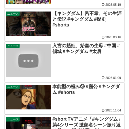
2026.05.19
【キングダム】呂不韋、その生涯
ニュース
と伝説 #キングダム #歴史
#shorts
2026.03.16
入宮の趙姫、始皇の生母 #中国 #
ニュース
傾城 #キングダム #太后
2026.01.09
本能型の極み③ #麃公 #キングダ
ニュース
ム #shorts
2025.11.04
#short TVアニメ「#キングダム」
ニュース
第4シリーズ 激熱名シーン振り返