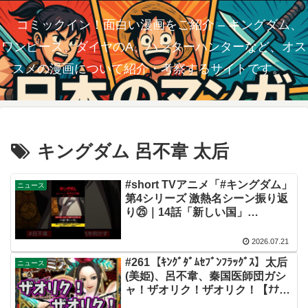
コミックイン！面白い漫画をご紹介 – キングダム、
ワンピース、ダイヤのA、ハンターハンターなど、オス
スメの漫画について紹介・考察するサイトです。
キングダム 呂不韋 太后
#short TVアニメ「#キングダム」
ニュース
第4シリーズ 激熱名シーン振り返
り㉕｜14話「新しい国」
【Twitterにてフォロー＆RTプレ
ゼントCP実施中】
2026.07.21
#261【ｷﾝｸﾞﾀﾞﾑｾﾌﾞﾝﾌﾗｯｸﾞｽ】太后
ニュース
(美姫)、呂不韋、秦国医師団ガシ
ャ！ザオリク！ザオリク！【ﾅﾅﾌ
ﾗ】