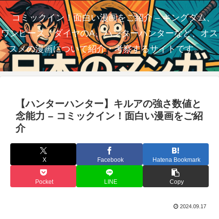
コミックイン！面白い漫画をご紹介 – キングダム、
ワンピース、ダイヤのA、ハンターハンターなど、オス
スメの漫画について紹介・考察するサイトです。
【ハンターハンター】キルアの強さ数値と
念能力 – コミックイン！面白い漫画をご紹
介
X
Facebook
Hatena Bookmark
Pocket
LINE
Copy
2024.09.17