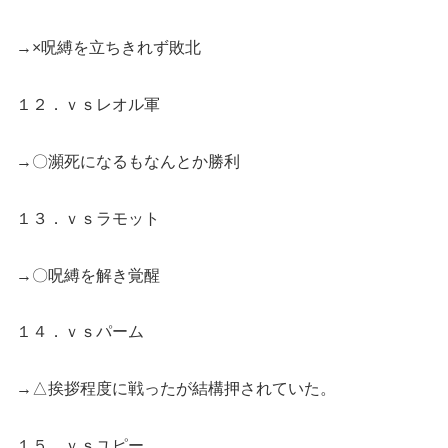
→×呪縛を立ちきれず敗北
１２．ｖｓレオル軍
→〇瀕死になるもなんとか勝利
１３．ｖｓラモット
→〇呪縛を解き覚醒
１４．ｖｓパーム
→△挨拶程度に戦ったが結構押されていた。
１５．ｖｓユピー