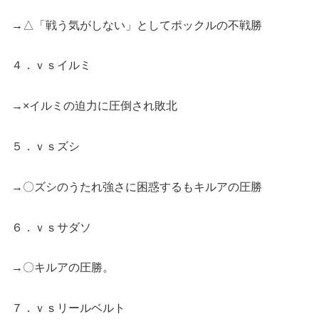
→△「戦う気がしない」としてポックルの不戦勝
４．ｖｓイルミ
→×イルミの迫力に圧倒され敗北
５．ｖｓズシ
→〇ズシのうたれ強さに困惑するもキルアの圧勝
６．ｖｓサダソ
→〇キルアの圧勝。
７．ｖｓリールベルト