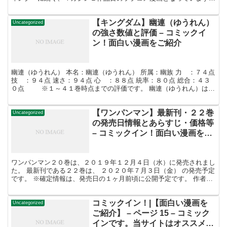
６位 幹本 響（みきもと ひびき） 幹本 響（みき...
【キングダム】幽連（ゆうれん）
Uncategorized
の強さ数値と評価 – コミックイ
ン！面白い漫画をご紹介
幽連（ゆうれん） 本名：幽連（ゆうれん） 所属：幽族 力 ：７４点
技 ：９４点 速さ：９４点 心 ：８８点 統率：８０点 総合：４３
０点 ※１～４１巻時点までの評価です。 幽連（ゆうれん）は幽
族の代表であり、現蚩尤(しゆう)です。 ...
【ワンパンマン】最新刊・２２巻
Uncategorized
の発売日情報とあらすじ・価格等
– コミックイン！面白い漫画をご
紹介
ワンパンマン２０巻は、２０１９年１２月４日（水）に発売されまし
た。 最新刊である２２巻は、 ２０２０年７月３日（金） の発売予定
です。 ※確定情報は、発売日の１ヶ月前頃に公開予定です。 作者：
村田雄介,ONE 出版社：集英社 掲載紙：週間少...
コミックイン！|【面白い漫画を
Uncategorized
ご紹介】 – ページ 15 – コミック
インです。当サイトはオススメ漫