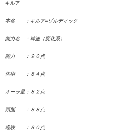
キルア
本名 ：キルア=ゾルディック
能力名 ：神速（変化系）
能力 ：９０点
体術 ：８４点
オーラ量：８２点
頭脳 ：８８点
経験 ：８０点