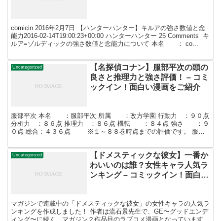
comicin 2016年2月7日 【ハンターハンター】キルアの強さ数値と念
能力2016-02-14T19:00:23+00:00 ハンターハンター 25 Comments キ
ルア=ゾルディックの強さ数値と念能力について 本名 ： co...
【名探偵コナン】服部平次の頭の
Uncategorized
良さと推理力と強さ評価！ – コミ
ックイン！面白い漫画をご紹介
服部平次 本名 ：服部平次 所属 ：改方学園 行動力 ：９０点
分析力 ：８６点 推理力 ：８６点 機転 ：８４点 強さ ：９
０点 総合：４３６点 ※１～８８巻時点までの評価です。 服部
平次は大阪府警本部長・服部平蔵の息子で「...
【ドメスティックな彼女】一番か
Uncategorized
わいいのは誰？女性キャラ人気ラ
ンキング – コミックイン！面白い
漫画をご紹介
マガジンで連載中の「ドメスティックな彼女」の女性キャラの人気ラ
ンキングを作成しました！ 作者は流石景先生で、GE〜グッドエンデ
ィング〜に続く、マガジン２作品目のラブコメ漫画となっています。