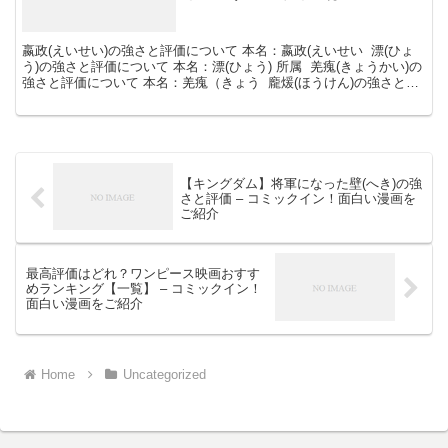
画の情報や、考察等をメインに情
報を提供致します。
嬴政(えいせい)の強さと評価について 本名：嬴政(えいせい 漂(ひょ
う)の強さと評価について 本名：漂(ひょう) 所属 羌瘣(きょうかい)の
強さと評価について 本名：羌瘣（きょう 龐煖(ほうけん)の強さと評
価について 本名：龐煖（ほう...
【キングダム】将軍になった壁(へき)の強
さと評価 – コミックイン！面白い漫画を
ご紹介
最高評価はどれ？ワンピース映画おすす
めランキング【一覧】 – コミックイン！
面白い漫画をご紹介
Home
Uncategorized