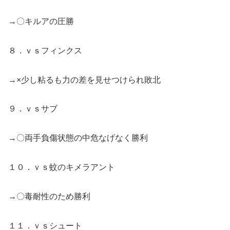
→〇キルアの圧勝
８．ｖｓフィンクス
→×少し粘るも力の差を見せつけられ敗北
９．ｖｓサブ
→〇両手負傷状態の中危なげなく勝利
１０．ｖｓ蚊のキメラアント
→〇毒耐性のため勝利
１１．ｖｓシュート