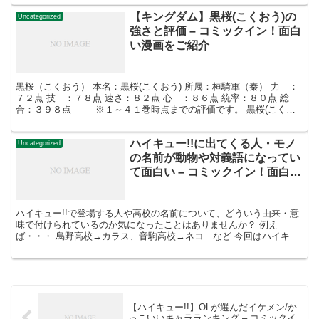
【キングダム】黒桜(こくおう)の
Uncategorized
強さと評価 – コミックイン！面白
い漫画をご紹介
黒桜（こくおう） 本名：黒桜(こくおう) 所属：桓騎軍（秦） 力 ：
７２点 技 ：７８点 速さ：８２点 心 ：８６点 統率：８０点 総
合：３９８点 ※１～４１巻時点までの評価です。 黒桜(こくお
う)は桓騎軍の五千人将で、桓騎(かんき)...
ハイキュー!!に出てくる人・モノ
Uncategorized
の名前が動物や対義語になってい
て面白い – コミックイン！面白い
漫画をご紹介
ハイキュー!!で登場する人や高校の名前について、どういう由来・意
味で付けられているのか気になったことはありませんか？ 例え
ば・・・ 烏野高校→カラス、音駒高校→ネコ など 今回はハイキュ
ー!!に出てくる様々な”名前”について考察し、面白い発...
【ハイキュー!!】OLが選んだイケメン/か
っこいいキャラランキング – コミックイ