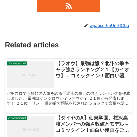
wpauser6oUmHCBq
Related articles
【ラオウ】最強は誰？北斗の拳キ
Uncategorized
ャラ強さランキング２１【カイオ
ウ】 – コミックイン！面白い漫画
をご紹介
パチスロでも無類の人気を誇る「北斗の拳」の強さランキングを作成
しました。 最強はケンシロウか？ラオウか？ ２１位から発表しま
す！ ２１位 リン ・目の前で両親を殺されたショックで言葉を話す
ことが出来なくなっていたが、ケンシロウと出会い回復。...
【ダイヤのA】仙泉学園、桜沢高
Uncategorized
校メンバーの強さ数値とモデル –
コミックイン！面白い漫画をご紹
介