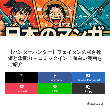
コミックイン！面白い漫画をご紹介 – キングダム、
ワンピース、ダイヤのA、ハンターハンターなど、オス
スメの漫画について紹介・考察するサイトです。
【ハンターハンター】フェイタンの強さ数
値と念能力 – コミックイン！面白い漫画を
ご紹介
X
Facebook
Hatena Bookmark
Pocket
LINE
Copy
2024.11.05