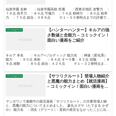
仙泉学園 名称 ：仙泉学園高校 所属 ：西東京地区 攻撃力 ：
７６点 投手力 ：８４点 守備力 ：７４点 精神力 ：８０点 統率
力 ：７５点 総合：３８９点 ※１～５０巻時点までの評価で
す。 仙泉学園（せんせんがくえん）高校は西東...
【ハンターハンター】キルアの強
Uncategorized
さ数値と念能力 – コミックイン！
面白い漫画をご紹介
キルア 本名 ：キルア=ゾルディック 能力名 ：神速（変化系）
能力 ：９０点 体術 ：８４点 オーラ量：８２点 頭脳 ：８
８点 経験 ：８０点 総合：４２４点 ※１～３２巻時点まで
の評価です。 キルアは世界最強の殺し屋一家...
【サツリクルート】登場人物紹介
Uncategorized
と悪魔の能力まとめ【就活漫画】
– コミックイン！面白い漫画をご
紹介
マンガワンで連載中の就活漫画「サツリクルート」の主要登場人物
と、悪魔の能力についてまとめました。 蓼丸カズヤ（たでまる かず
や） 能力名 ：消去（デリート）- 直前の発言をなかったことに出来
る能力 担当悪魔：アガリ – 事象は操作できないが...